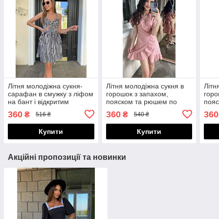
Літня молодіжна сукня-
Літня молодіжна сукня в
Літн
сарафан в смужку з ліфом
горошок з запахом,
горо
на бант і відкритим
пояском та рюшем по
пояс
животом
краях
края
360
360
360
₴
₴
516 ₴
540 ₴
Купити
Купити
Акційні пропозиції та новинки