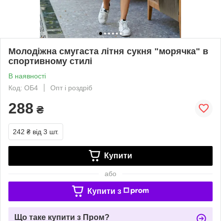
Молодіжна смугаста літня сукня "морячка" в
спортивному стилі
В наявності
Код: ОБ4
Опт і роздріб
288
₴
242 ₴
від 3 шт.
Купити
або
Купити з
Що таке купити з Пром?