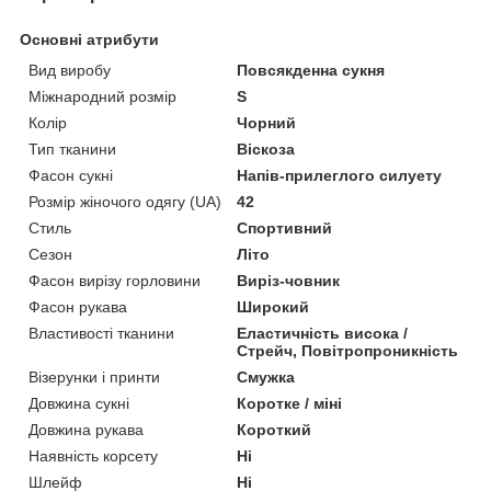
Основні атрибути
Вид виробу
Повсякденна сукня
Міжнародний розмір
S
Колір
Чорний
Тип тканини
Віскоза
Фасон сукні
Напів-прилеглого силуету
Розмір жіночого одягу (UA)
42
Стиль
Спортивний
Сезон
Літо
Фасон вирізу горловини
Виріз-човник
Фасон рукава
Широкий
Властивості тканини
Еластичність висока /
Стрейч, Повітропроникність
Візерунки і принти
Смужка
Довжина сукні
Коротке / міні
Довжина рукава
Короткий
Наявність корсету
Ні
Шлейф
Ні