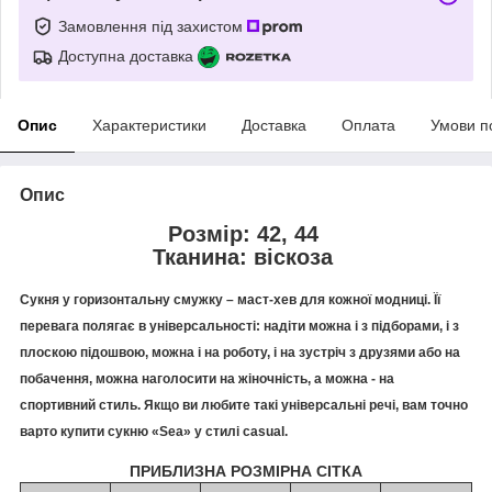
Замовлення під захистом
Доступна доставка
Опис
Характеристики
Доставка
Оплата
Умови п
Опис
Розмір: 42, 44
Тканина: віскоза
Сукня у горизонтальну смужку – маст-хев для кожної модниці. Її
перевага полягає в універсальності: надіти можна і з підборами, і з
плоскою підошвою, можна і на роботу, і на зустріч з друзями або на
побачення, можна наголосити на жіночність, а можна - на
спортивний стиль. Якщо ви любите такі універсальні речі, вам точно
варто купити сукню «Sea» у стилі casual.
ПРИБЛИЗНА РОЗМІРНА СІТКА