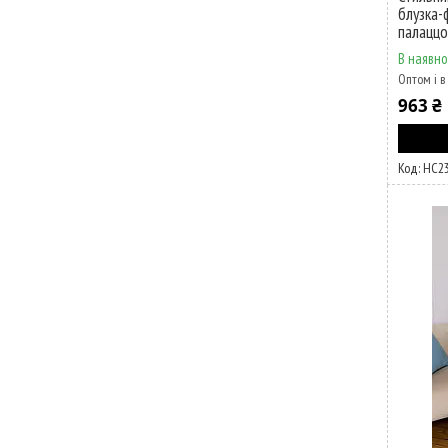
блузка-
палаццо
В наявно
Оптом і в
963 ₴
НС2