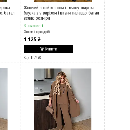
широка
Жіночий літній костюм із льону: широка
о, батал
блузка з v-вирізом і штани-палаццо, батал
великі розміри
В наявності
Оптом і в роздріб
1 125 ₴
Купити
ІТ7490