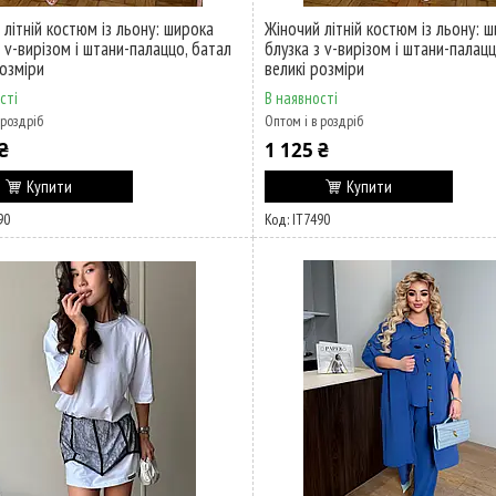
 літній костюм із льону: широка
Жіночий літній костюм із льону: 
з v-вирізом і штани-палаццо, батал
блузка з v-вирізом і штани-палацц
розміри
великі розміри
сті
В наявності
 роздріб
Оптом і в роздріб
₴
1 125 ₴
Купити
Купити
90
ІТ7490