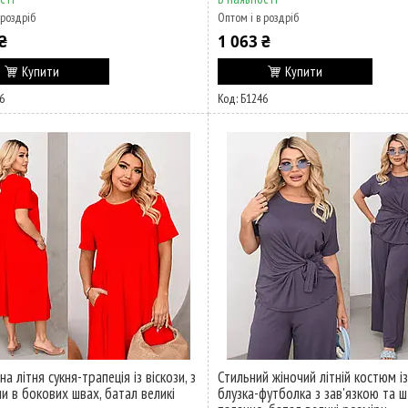
 роздріб
Оптом і в роздріб
₴
1 063 ₴
Купити
Купити
6
Б1246
а літня сукня-трапеція із віскози, з
Стильний жіночий літній костюм із
и в бокових швах, батал великі
блузка-футболка з зав'язкою та ш