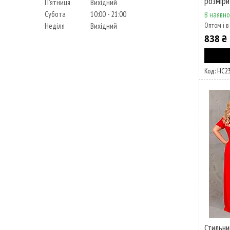
розміри
Пʼятниця
Вихідний
Субота
10:00
21:00
В наявно
Оптом і в
Неділя
Вихідний
838 ₴
НС2
Стильний