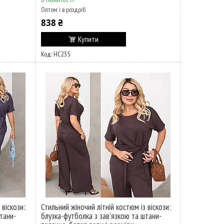
Оптом і в роздріб
838 ₴
Купити
НС235
 віскози:
Стильний жіночий літній костюм із віскози:
тани-
блузка-футболка з зав'язкою та штани-