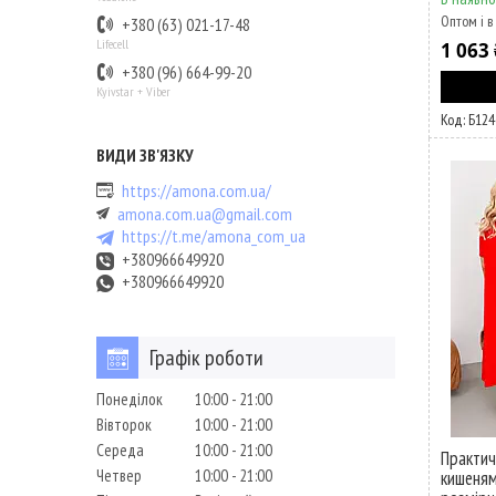
Оптом і в
+380 (63) 021-17-48
Lifecell
1 063 
+380 (96) 664-99-20
Kyivstar + Viber
Б124
https://amona.com.ua/
amona.com.ua@gmail.com
https://t.me/amona_com_ua
+380966649920
+380966649920
Графік роботи
Понеділок
10:00
21:00
Вівторок
10:00
21:00
Середа
10:00
21:00
Практичн
Четвер
10:00
21:00
кишеням