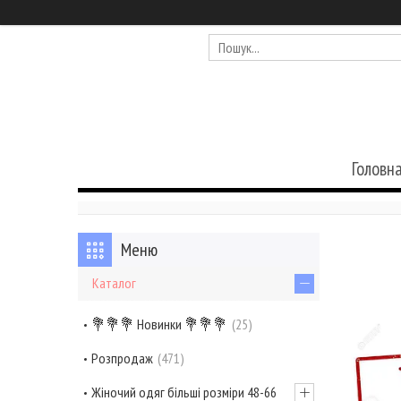
Головн
Каталог
💐💐💐 Новинки 💐💐💐
25
Розпродаж
471
Жіночий одяг більші розміри 48-66