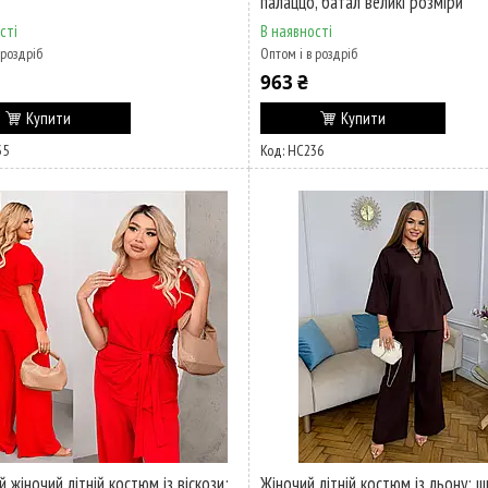
палаццо, батал великі розміри
сті
В наявності
 роздріб
Оптом і в роздріб
963 ₴
Купити
Купити
35
НС236
 жіночий літній костюм із віскози:
Жіночий літній костюм із льону: 