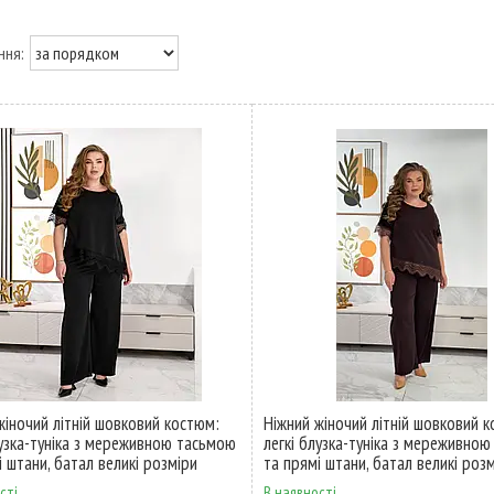
жіночий літній шовковий костюм:
Ніжний жіночий літній шовковий 
лузка-туніка з мереживною тасьмою
легкі блузка-туніка з мереживно
і штани, батал великі розміри
та прямі штани, батал великі роз
сті
В наявності