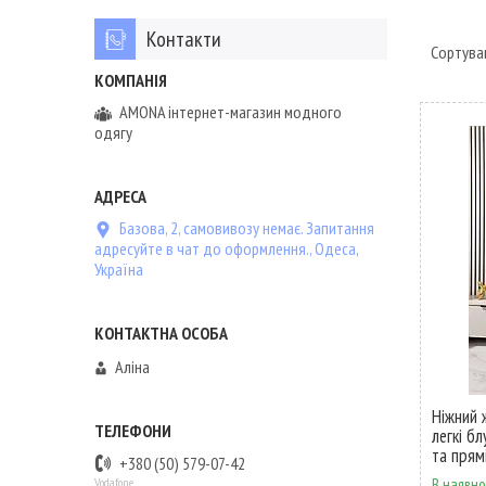
Контакти
AMONA інтернет-магазин модного
одягу
Базова, 2, самовивозу немає. Запитання
адресуйте в чат до оформлення., Одеса,
Україна
Аліна
Ніжний 
легкі б
та прям
+380 (50) 579-07-42
Vodafone
В наявно