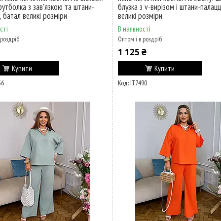
футболка з зав'язкою та штани-
блузка з v-вирізом і штани-палацц
, батал великі розміри
великі розміри
сті
В наявності
 роздріб
Оптом і в роздріб
1 125 ₴
Купити
Купити
36
ІТ7490