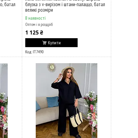
о, батал
блузка з v-вирізом і штани-палаццо, батал
великі розміри
В наявності
Оптом і в роздріб
1 125 ₴
Купити
ІТ7490