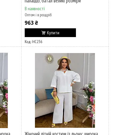
палаццо, батал великі розміри
В наявності
Оптом і в роздріб
963 ₴
Купити
НС236
широка
Жіночий літній костюм із льону: широка