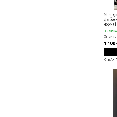
Молодіж
футболк
норма і
В наявно
Оптом і в
1 100 
АА1