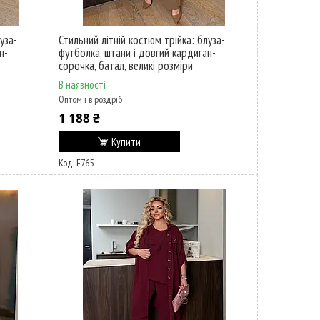
уза-
Стильний літній костюм трійка: блуза-
н-
футболка, штани і довгий кардиган-
сорочка, батал, великі розміри
В наявності
Оптом і в роздріб
1 188 ₴
Купити
Е765