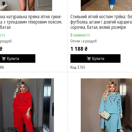
на натуральна пряма літня сукня-
Стильний літній костюм трійка: бл
а з трендовим гіпюровим поясом,
футболка, штани і довгий кардига
 батал
сорочка, батал, великі розміри
сті
В наявності
 роздріб
Оптом і в роздріб
₴
1 188 ₴
Купити
Купити
006
Е765