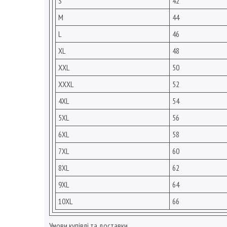
S
42
M
44
L
46
XL
48
XXL
50
XXXL
52
4XL
54
5XL
56
6XL
58
7XL
60
8XL
62
9XL
64
10XL
66
Умови купівлі та доставки