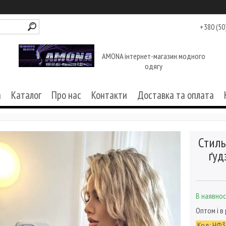
+380 (50
AMONA інтернет-магазин модного
одягу
а
Каталог
Про нас
Контакти
Доставка та оплата
Стиль
ґуд
В наявнос
Оптом і в
Код:
НФ3