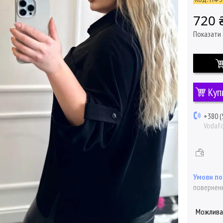
720 
Показати 
Куп
+380 (
Vodaf
поверненн