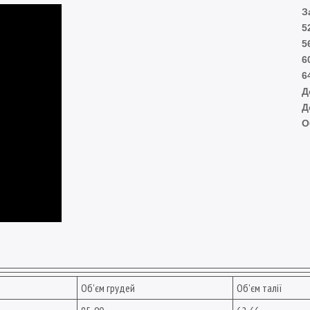
З
5
5
6
6
Д
Д
О
Об'єм грудей
Об'єм талії