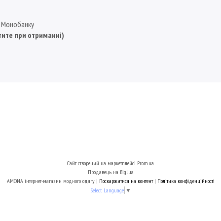
, Монобанку
тите при отриманні)
Сайт створений на маркетплейсі
Prom.ua
Продавець на Bigl.ua
AMONA інтернет-магазин модного одягу |
Поскаржитися на контент
|
Політика конфіденційності
Select Language
▼