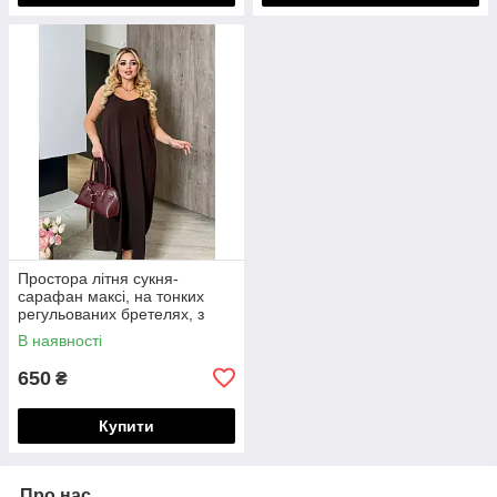
Простора літня сукня-
сарафан максі, на тонких
регульованих бретелях, з
"дихаючої" тканини, батал
В наявності
великі розміри
650
₴
Купити
Про нас