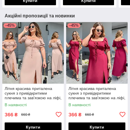
Купити
Купити
Акційні пропозиції та новинки
–45%
–45%
Літня красива приталена
Літня красива приталена
сукня з привідкритими
сукня з привідкритими
плечима та зав'язкою на ліфі,
плечима та зав'язкою на ліфі,
батал великі розміри
батал великі розміри
В наявності
В наявності
366
366
₴
₴
660 ₴
660 ₴
Купити
Купити