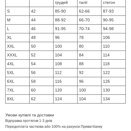
грудей
талії
стегон
S
42
85-90
62-66
87-93
M
44
88-92
66-70
90-95
L
46
91-95
70-74
94-98
XL
48
96
78
106
XXL
50
100
80
110
XXXL
52
104
84
114
4XL
54
108
88
118
5XL
56
112
92
122
6XL
58
116
96
126
7XL
60
120
100
130
8XL
62
124
104
134
Умови купівлі та доставки
Відправка протягом 1-3 днів
Передоплата часткова або 100% на рахунок Приватбанку