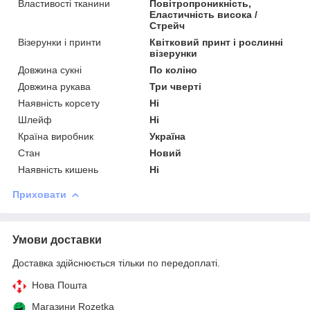
Властивості тканини
Повітропроникність,
Еластичність висока /
Стрейч
Візерунки і принти
Квітковий принт і рослинні
візерунки
Довжина сукні
По коліно
Довжина рукава
Три чверті
Наявність корсету
Ні
Шлейф
Ні
Країна виробник
Україна
Стан
Новий
Наявність кишень
Ні
Приховати
Умови доставки
Доставка здійснюється тільки по передоплаті.
Нова Пошта
Магазини Rozetka