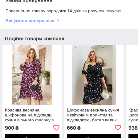
Умови повернення
Повернення товару впродовж 14 днів за рахунок покупця
Всі умови повернення
Подібні товари компанії
Красива весняна
Шифонова весняна сукня
Крас
шифонова на підкладці
з квітковим принтом та
шифо
сукня вільного фасону з
підкладкою, батал великі
сукн
квітковим принтом, батал
розміри
квіт
900
660
938
₴
₴
великі розміри
вели