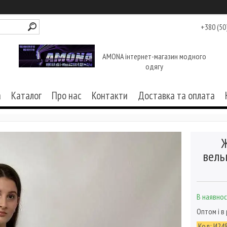
+380 (50
AMONA інтернет-магазин модного
одягу
а
Каталог
Про нас
Контакти
Доставка та оплата
Ж
вель
В наявнос
Оптом і в
Код:
И24