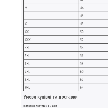
M
44
L
46
XL
48
XXL
50
XXXL
52
4XL
54
5XL
56
6XL
58
7XL
60
8XL
62
9XL
64
Умови купівлі та доставки
Відправка протягом 1-3 днів