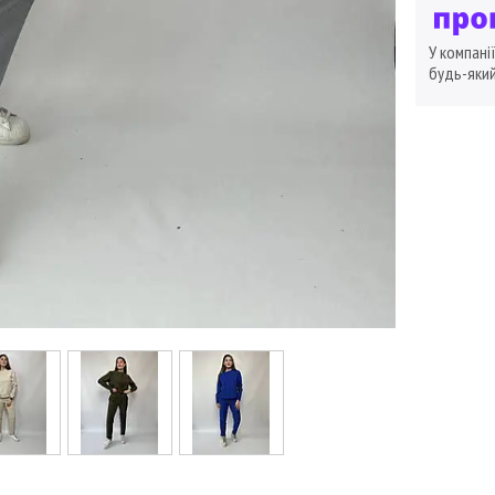
У компані
будь-який