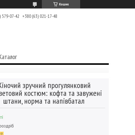
Кошик
) 579-07-42
+380 (63) 021-17-48
Каталог
іночий зручний прогулянковий
ветовий костюм: кофта та завужені
штани, норма та напівбатал
ті
 роздріб
87