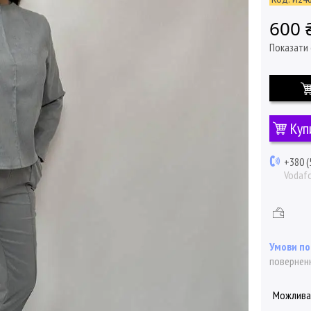
600 
Показати 
Куп
+380 (
Vodaf
поверненн