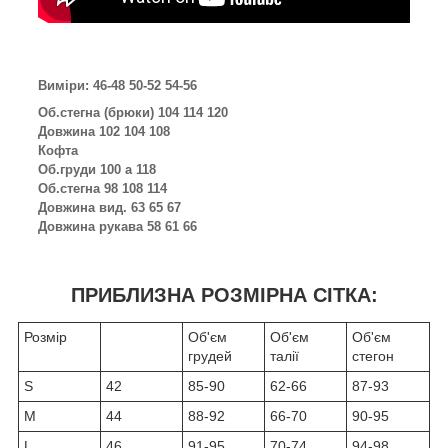
Виміри: 46-48 50-52 54-56
Об.стегна (брюки) 104 114 120
Довжина 102 104 108
Кофта
Об.груди 100 а 118
Об.стегна 98 108 114
Довжина вид. 63 65 67
Довжина рукава 58 61 66
ПРИБЛИЗНА РОЗМІРНА СІТКА:
Розмір
Об'єм
Об'єм
Об'єм
грудей
талії
стегон
S
42
85-90
62-66
87-93
M
44
88-92
66-70
90-95
L
46
91-95
70-74
94-98