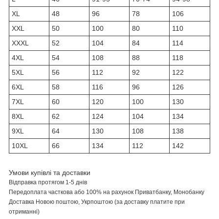
XL
48
96
78
106
XXL
50
100
80
110
XXXL
52
104
84
114
4XL
54
108
88
118
5XL
56
112
92
122
6XL
58
116
96
126
7XL
60
120
100
130
8XL
62
124
104
134
9XL
64
130
108
138
10XL
66
134
112
142
Умови купівлі та доставки
Відправка протягом 1-5 днів
Передоплата
часткова або
100% на рахунок Приватбанку, Монобанку
Доставка Новою поштою,
Укрпоштою
(за доставку платите при
отриманні)