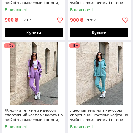
змійці з лампасами і штани,
змійці з лампасами і штани,
норма та напівбатал
норма та напівбатал
В наявності
В наявності
900
900
₴
₴
978 ₴
978 ₴
Купити
Купити
–8%
–8%
Жіночий теплий з начосом
Жіночий теплий з начосом
спортивний костюм: кофта на
спортивний костюм: кофта на
змійці з лампасами і штани,
змійці з лампасами і штани,
норма та напівбатал
норма та напівбатал
В наявності
В наявності