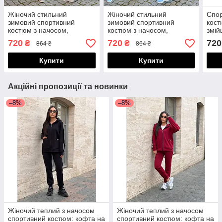
Жіночий стильний
Жіночий стильний
Спор
зимовий спортивний
зимовий спортивний
кост
костюм з начосом,
костюм з начосом,
змій
подовжена кофта з
подовжена кофта з
штан
720
720
720
₴
₴
864 ₴
864 ₴
капюшоном і завужені
капюшоном і завужені
штани, великі розміри
штани, великі розміри
Купити
Купити
Акційні пропозиції та новинки
–8%
–8%
Жіночий теплий з начосом
Жіночий теплий з начосом
спортивний костюм: кофта на
спортивний костюм: кофта на