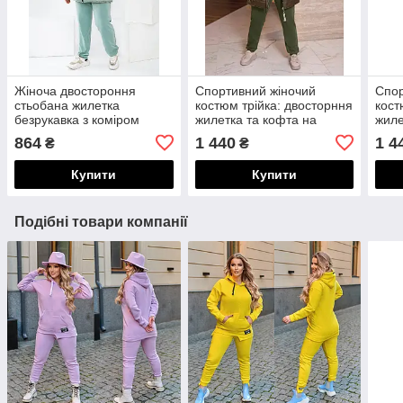
Жіноча двостороння
Спортивний жіночий
Спор
стьобана жилетка
костюм трійка: двосторння
кост
безрукавка з коміром
жилетка та кофта на
жиле
стійкою і шнурком по талії,
змійці з капюшоном та
змій
864
1 440
1 4
₴
₴
утеплена синтепоном
штани з манжетами
штан
Купити
Купити
Подібні товари компанії