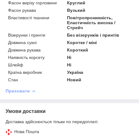
Фасон вирізу горловини
Круглий
Фасон рукава
Вузький
Властивості тканини
Повітропроникність,
Еластичність висока /
Стрейч
Візерунки і принти
Без візерунків і принтів
Довжина сукні
Коротке / міні
Довжина рукава
Короткий
Наявність корсету
Ні
Шлейф
Ні
Країна виробник
Україна
Стан
Новий
Приховати
Умови доставки
Доставка здійснюється тільки по передоплаті.
Нова Пошта