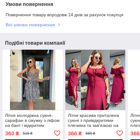
Умови повернення
Повернення товару впродовж 14 днів за рахунок покупця
Всі умови повернення
Подібні товари компанії
Літня молодіжна сукня-
Літня красива приталена
Літн
сарафан в смужку з ліфом
сукня з привідкритими
сукн
на бант і відкритим
плечима та зав'язкою на
плеч
животом
ліфі, батал великі розміри
ліфі
360
366
366
₴
₴
516 ₴
660 ₴