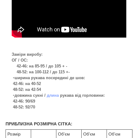
Заміри виробу:
ОГ / ОС:
42-46: на 85-95 / до 105 + -
48-52: на 100-112 / до 115 +-
▫️ширина рукава посередині де шов:
42-46: на 40-52
48-52: на 42-54
▫️довжина сукні /
длина
рукава від горловини:
42-46: 90/69
48-52: 92/70
ПРИБЛИЗНА РОЗМІРНА СІТКА:
Розмір
Об'єм
Об'єм
Об'єм