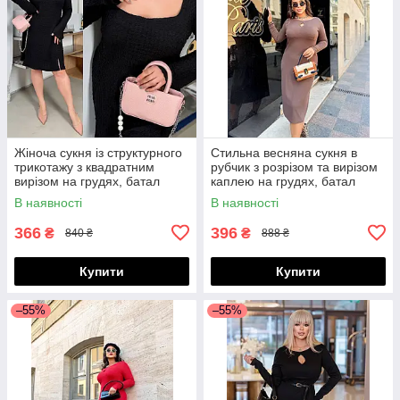
Жіноча сукня із структурного
Стильна весняна сукня в
трикотажу з квадратним
рубчик з розрізом та вирізом
вирізом на грудях, батал
каплею на грудях, батал
великі розміри
великі розміри
В наявності
В наявності
366
396
₴
₴
840 ₴
888 ₴
Купити
Купити
–55%
–55%