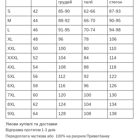
грудей
талії
стегон
S
42
85-90
62-66
87-93
M
44
88-92
66-70
90-95
L
46
91-95
70-74
94-98
XL
48
96
78
106
XXL
50
100
80
110
XXXL
52
104
84
114
4XL
54
108
88
118
5XL
56
112
92
122
6XL
58
116
96
126
7XL
60
120
100
130
8XL
62
124
104
134
9XL
64
128
108
138
Умови купівлі та доставки
Відправка протягом 1-3 днів
Передоплата часткова або 100% на рахунок Приватбанку