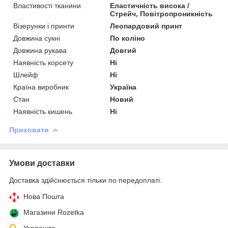
Властивості тканини
Еластичність висока /
Стрейч, Повітропроникність
Візерунки і принти
Леопардовий принт
Довжина сукні
По коліно
Довжина рукава
Довгий
Наявність корсету
Ні
Шлейф
Ні
Країна виробник
Україна
Стан
Новий
Наявність кишень
Ні
Приховати
Умови доставки
Доставка здійснюється тільки по передоплаті.
Нова Пошта
Магазини Rozetka
Укрпошта