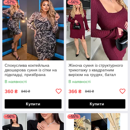
–57%
–56%
Спокуслива коктейльна
Жіноча сукня із структурного
двошарова сукня із сітки на
трикотажу з квадратним
підкладці, призібрана
вирізом на грудях, батал
спереду, норма і батал великі
великі розміри
В наявності
В наявності
розміри
360
366
₴
₴
840 ₴
840 ₴
Купити
Купити
–56%
–55%