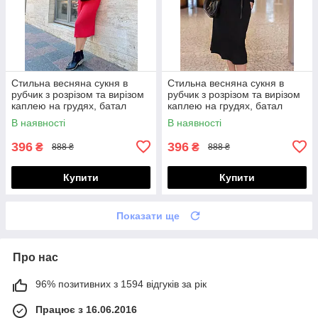
Стильна весняна сукня в
Стильна весняна сукня в
рубчик з розрізом та вирізом
рубчик з розрізом та вирізом
каплею на грудях, батал
каплею на грудях, батал
великі розміри
великі розміри
В наявності
В наявності
396
396
₴
₴
888 ₴
888 ₴
Купити
Купити
Показати ще
Про нас
96% позитивних з 1594 відгуків за рік
Працює з 16.06.2016