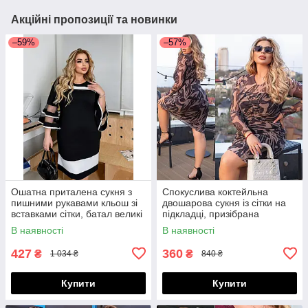
Акційні пропозиції та новинки
–59%
–57%
Ошатна приталена сукня з
Спокуслива коктейльна
пишними рукавами кльош зі
двошарова сукня із сітки на
вставками сітки, батал великі
підкладці, призібрана
розміри
спереду, норма і батал великі
В наявності
В наявності
розміри
427
360
₴
₴
1 034 ₴
840 ₴
Купити
Купити