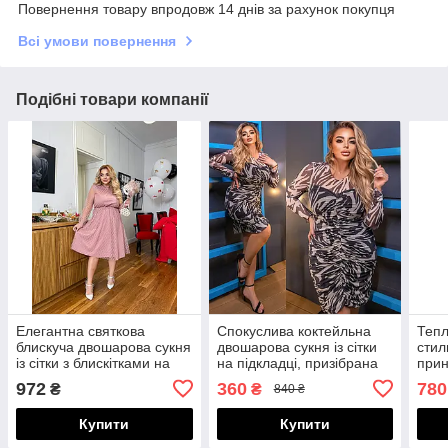
Повернення товару впродовж 14 днів за рахунок покупця
Всі умови повернення
Подібні товари компанії
Елегантна святкова
Спокуслива коктейльна
Тепл
блискуча двошарова сукня
двошарова сукня із сітки
стил
із сітки з блискітками на
на підкладці, призібрана
прин
підкладці, батал великі
спереду, норма і батал
кап
972
360
780
₴
₴
840 ₴
розміри
великі розміри
спер
розм
Купити
Купити