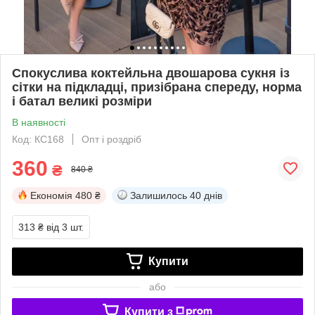
Спокуслива коктейльна двошарова сукня із
сітки на підкладці, призібрана спереду, норма
і батал великі розміри
В наявності
Код: КС168
Опт і роздріб
360
₴
840 ₴
Економія
480 ₴
Залишилось
40 днів
313 ₴
від 3 шт.
Купити
або
Купити з