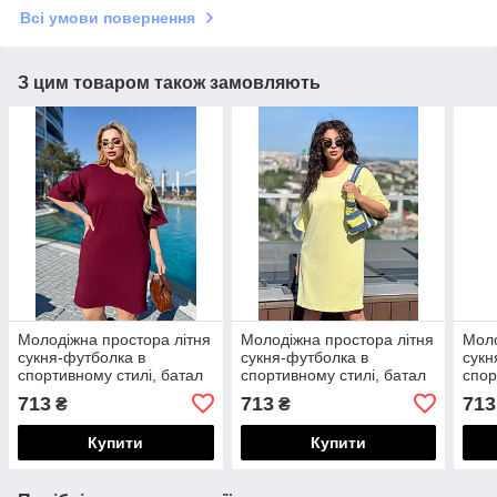
Всі умови повернення
З цим товаром також замовляють
Молодіжна простора літня
Молодіжна простора літня
Моло
сукня-футболка в
сукня-футболка в
сукн
спортивному стилі, батал
спортивному стилі, батал
спор
великі розміри
великі розміри
вели
713
713
713
₴
₴
Купити
Купити