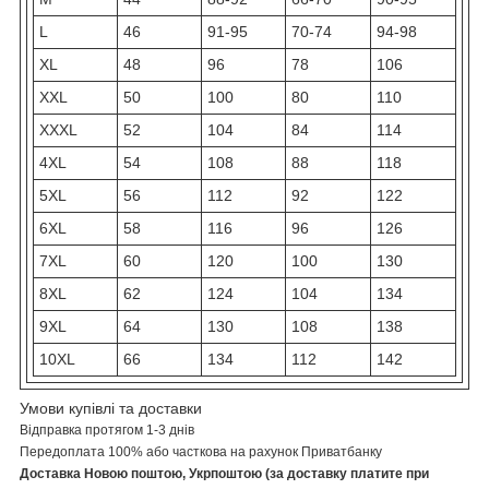
L
46
91-95
70-74
94-98
XL
48
96
78
106
XXL
50
100
80
110
XXXL
52
104
84
114
4XL
54
108
88
118
5XL
56
112
92
122
6XL
58
116
96
126
7XL
60
120
100
130
8XL
62
124
104
134
9XL
64
130
108
138
10XL
66
134
112
142
Умови купівлі та доставки
Відправка протягом 1-3 днів
Передоплата 100% або часткова на рахунок Приватбанку
Доставка Новою поштою, Укрпоштою (за доставку платите при