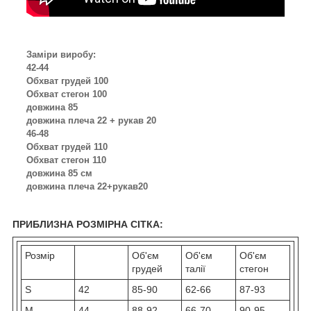
Заміри виробу:
42-44
Обхват грудей 100
Обхват стегон 100
довжина 85
довжина плеча 22 + рукав 20
46-48
Обхват грудей 110
Обхват стегон 110
довжина 85 см
довжина плеча 22+рукав20
ПРИБЛИЗНА РОЗМІРНА СІТКА:
Розмір
Об'єм
Об'єм
Об'єм
грудей
талії
стегон
S
42
85-90
62-66
87-93
M
44
88-92
66-70
90-95