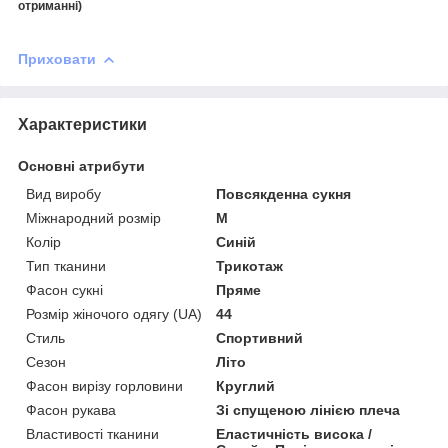
отриманні)
Приховати
Характеристики
Основні атрибути
Вид виробу
Повсякденна сукня
Міжнародний розмір
M
Колір
Синій
Тип тканини
Трикотаж
Фасон сукні
Пряме
Розмір жіночого одягу (UA)
44
Стиль
Спортивний
Сезон
Літо
Фасон вирізу горловини
Круглий
Фасон рукава
Зі спущеною лінією плеча
Властивості тканини
Еластичність висока /