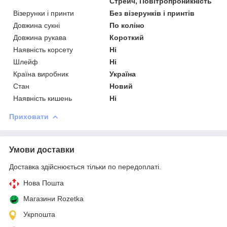
Стрейч, Повітропроникність
Візерунки і принти
Без візерунків і принтів
Довжина сукні
По коліно
Довжина рукава
Короткий
Наявність корсету
Ні
Шлейф
Ні
Країна виробник
Україна
Стан
Новий
Наявність кишень
Ні
Приховати
Умови доставки
Доставка здійснюється тільки по передоплаті.
Нова Пошта
Магазини Rozetka
Укрпошта