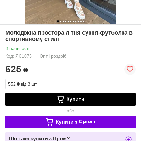
Молодіжна простора літня сукня-футболка в
спортивному стилі
В наявності
Код: ЯС1075
Опт і роздріб
625
₴
552 ₴
від 3 шт.
Купити
або
Купити з
Що таке купити з Пром?