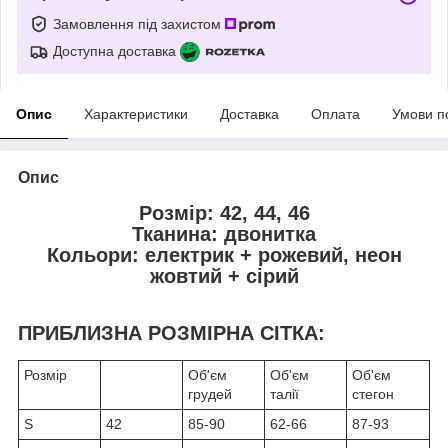
Замовлення під захистом
Доступна доставка
Опис
Характеристики
Доставка
Оплата
Умови п
Опис
Розмір: 42, 44, 46
Тканина: двонитка
Кольори: електрик + рожевий, неон
жовтий + сірий
ПРИБЛИЗНА РОЗМІРНА СІТКА:
Розмір
Об'єм
Об'єм
Об'єм
грудей
талії
стегон
S
42
85-90
62-66
87-93