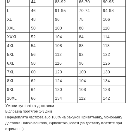
M
44
88-92
66-70
90-95
L
46
91-95
70-74
94-98
XL
48
96
78
106
XXL
50
100
80
110
XXXL
52
104
84
114
4XL
54
108
88
118
5XL
56
112
92
122
6XL
58
116
96
126
7XL
60
120
100
130
8XL
62
124
104
134
9XL
64
130
108
138
10XL
66
134
112
142
Умови купівлі та доставки
Відправка протягом 1-3 днів
Передоплата
часткова або
100% на рахунок Приватбанку, Монобанку
Доставка Новою поштою,
Укрпоштою,
Meest
(за доставку платите при
отриманні)