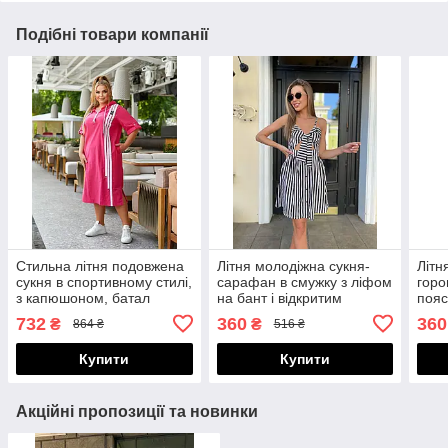
Подібні товари компанії
Стильна літня подовжена
Літня молодіжна сукня-
Літн
сукня в спортивному стилі,
сарафан в смужку з ліфом
горо
з капюшоном, батал
на бант і відкритим
пояс
великі розміри
животом
края
732
360
360
₴
₴
864 ₴
516 ₴
Купити
Купити
Акційні пропозиції та новинки