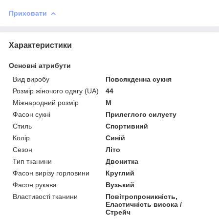
Приховати
Характеристики
Основні атрибути
Вид виробу
Повсякденна сукня
Розмір жіночого одягу (UA)
44
Міжнародний розмір
M
Фасон сукні
Прилеглого силуету
Стиль
Спортивний
Колір
Синій
Сезон
Літо
Тип тканини
Двонитка
Фасон вирізу горловини
Круглий
Фасон рукава
Вузький
Властивості тканини
Повітропроникність,
Еластичність висока /
Стрейч