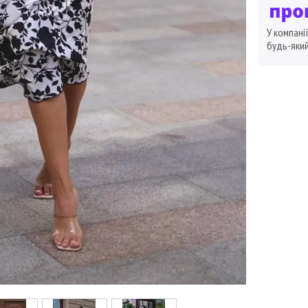
У компані
будь-який