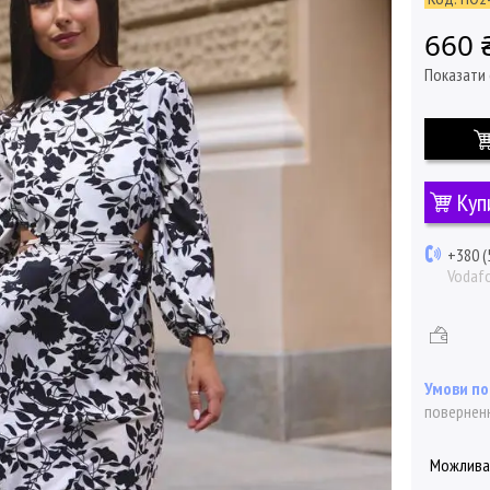
660 
Показати 
Куп
+380 (
Vodaf
поверненн