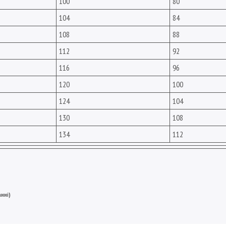
100
80
104
84
108
88
112
92
116
96
120
100
124
104
130
108
134
112
нні)