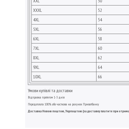
XXL
50
XXXL
52
4XL
54
5XL
56
6XL
58
7XL
60
8XL
62
9XL
64
10XL
66
Умови купівлі та доставки
Відправка протягом 1-3 днів
Передоплата 100% або часткова на рахунок Приватбанку
Доставка Новою поштою, Укрпоштою (за доставку платите при отрима