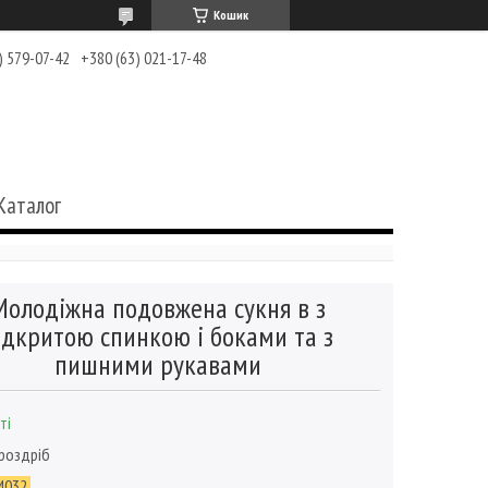
Кошик
) 579-07-42
+380 (63) 021-17-48
Каталог
Молодіжна подовжена сукня в з
ідкритою спинкою і боками та з
пишними рукавами
ті
 роздріб
4032