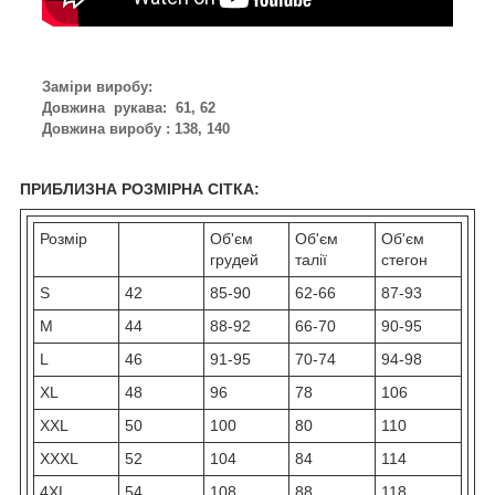
Заміри виробу:
Довжина рукава: 61, 62
Довжина виробу : 138, 140
ПРИБЛИЗНА РОЗМІРНА СІТКА:
Розмір
Об'єм
Об'єм
Об'єм
грудей
талії
стегон
S
42
85-90
62-66
87-93
M
44
88-92
66-70
90-95
L
46
91-95
70-74
94-98
XL
48
96
78
106
XXL
50
100
80
110
XXXL
52
104
84
114
4XL
54
108
88
118