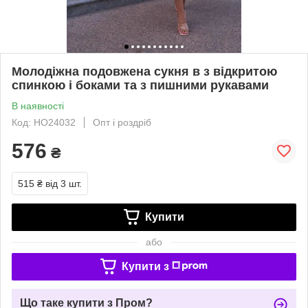
Молодіжна подовжена сукня в з відкритою
спинкою і боками та з пишними рукавами
В наявності
Код: НО24032
Опт і роздріб
576
₴
515 ₴
від 3 шт.
Купити
або
Купити з
Що таке купити з Пром?