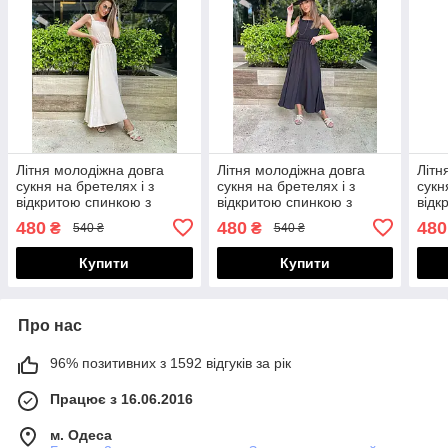
Літня молодіжна довга
Літня молодіжна довга
Літн
сукня на бретелях і з
сукня на бретелях і з
сукн
відкритою спинкою з
відкритою спинкою з
відк
бантиком-зав'язкою
бантиком-зав'язкою
бант
480
480
480
₴
₴
540 ₴
540 ₴
Купити
Купити
Про нас
96% позитивних з 1592 відгуків за рік
Працює з 16.06.2016
м. Одеса