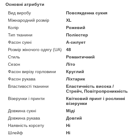
Основні атрибути
Вид виробу
Повсякденна сукня
Міжнародний розмір
XL
Колір
Рожевий
Тип тканини
Поліестер
Фасон сукні
А-силует
Розмір жіночого одягу (UA)
48
Стиль
Романтичний
Сезон
Літо
Фасон вирізу горловини
Круглий
Фасон рукава
Ліхтарик
Властивості тканини
Еластичність висока /
Стрейч, Повітропроникність
Візерунки і принти
Квітковий принт і рослинні
візерунки
Довжина сукні
Міді
Довжина рукава
Довгий
Наявність корсету
Ні
Шлейф
Ні