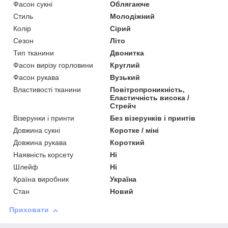
Фасон сукні
Облягаюче
Стиль
Молодіжний
Колір
Сірий
Сезон
Літо
Тип тканини
Двонитка
Фасон вирізу горловини
Круглий
Фасон рукава
Вузький
Властивості тканини
Повітропроникність,
Еластичність висока /
Стрейч
Візерунки і принти
Без візерунків і принтів
Довжина сукні
Коротке / міні
Довжина рукава
Короткий
Наявність корсету
Ні
Шлейф
Ні
Країна виробник
Україна
Стан
Новий
Приховати