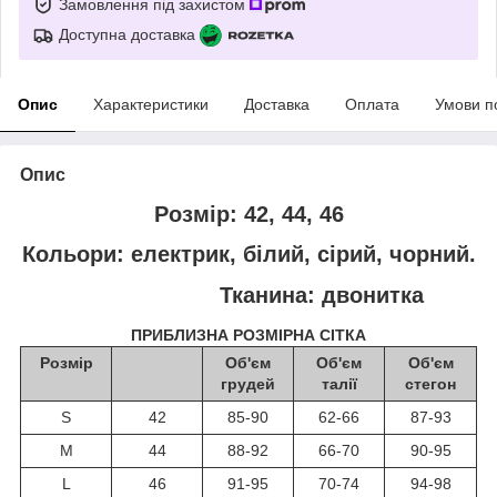
Замовлення під захистом
Доступна доставка
Опис
Характеристики
Доставка
Оплата
Умови п
Опис
Розмір: 42, 44, 46
Кольори: електрик, білий, сірий, чорний.
Тканина: двонитка
ПРИБЛИЗНА РОЗМІРНА СІТКА
Розмір
Об'єм
Об'єм
Об'єм
грудей
талії
стегон
S
42
85-90
62-66
87-93
M
44
88-92
66-70
90-95
L
46
91-95
70-74
94-98