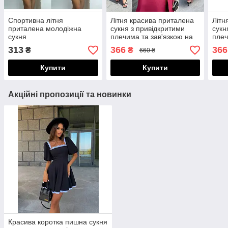
Спортивна літня
Літня красива приталена
Літн
приталена молодіжна
сукня з привідкритими
сукн
сукня
плечима та зав'язкою на
плеч
ліфі, батал великі розміри
ліфі
313
366
366
₴
₴
660 ₴
Купити
Купити
Акційні пропозиції та новинки
Красива коротка пишна сукня