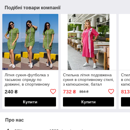
Подібні товари компанії
Літня сукня-футболка з
Стильна літня подовжена
Стил
тасьмою спреду по
сукня в спортивному стилі,
в сп
довжині, в спортивному
з капюшоном, батал
капю
стилі
великі розміри
бокі
240
732
813
₴
₴
864 ₴
розм
Купити
Купити
Про нас