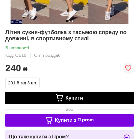
Літня сукня-футболка з тасьмою спреду по
довжині, в спортивному стилі
В наявності
Код: ОБ19
Опт і роздріб
240
₴
201 ₴
від 3 шт.
Купити
або
Купити з
Що таке купити з Пром?