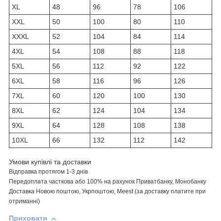
XL
48
96
78
106
XXL
50
100
80
110
XXXL
52
104
84
114
4XL
54
108
88
118
5XL
56
112
92
122
6XL
58
116
96
126
7XL
60
120
100
130
8XL
62
124
104
134
9XL
64
128
108
138
10XL
66
132
112
142
Умови купівлі та доставки
Відправка протягом 1-3 днів
Передоплата
часткова або
100% на рахунок Приватбанку, Монобанку
Доставка Новою поштою,
Укрпоштою,
Meest
(за доставку платите при
отриманні)
Приховати