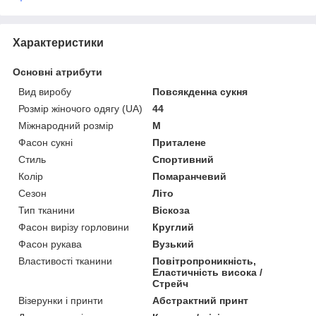
Характеристики
Основні атрибути
Вид виробу
Повсякденна сукня
Розмір жіночого одягу (UA)
44
Міжнародний розмір
M
Фасон сукні
Приталене
Стиль
Спортивний
Колір
Помаранчевий
Сезон
Літо
Тип тканини
Віскоза
Фасон вирізу горловини
Круглий
Фасон рукава
Вузький
Властивості тканини
Повітропроникність,
Еластичність висока /
Стрейч
Візерунки і принти
Абстрактний принт