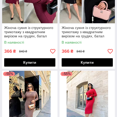
Жіноча сукня із структурного
Жіноча сукня із структурного
трикотажу з квадратним
трикотажу з квадратним
вирізом на грудях, батал
вирізом на грудях, батал
великі розміри
великі розміри
В наявності
В наявності
366
366
₴
₴
840 ₴
840 ₴
Купити
Купити
–55%
–55%