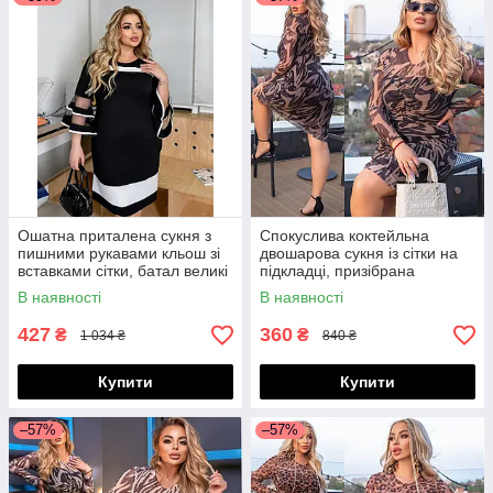
Ошатна приталена сукня з
Спокуслива коктейльна
пишними рукавами кльош зі
двошарова сукня із сітки на
вставками сітки, батал великі
підкладці, призібрана
розміри
спереду, норма і батал великі
В наявності
В наявності
розміри
427
360
₴
₴
1 034 ₴
840 ₴
Купити
Купити
–57%
–57%