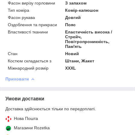
Фасон вирізу горловини
З запахом
Тип коміра
Комір-капюшон
Фасон рукава
Довгий
Оздоблення та прикраси
Пояс
Властивості тканини
Еластичність висока /
Стрейч,
Повітропроникність,
Пам'ять
Стан
Новий
Костюм складається з
Штани, Жакет
Міжнародний розмір
XXXL
Приховати
Умови доставки
Доставка здійснюється тільки по передоплаті.
Нова Пошта
Магазини Rozetka