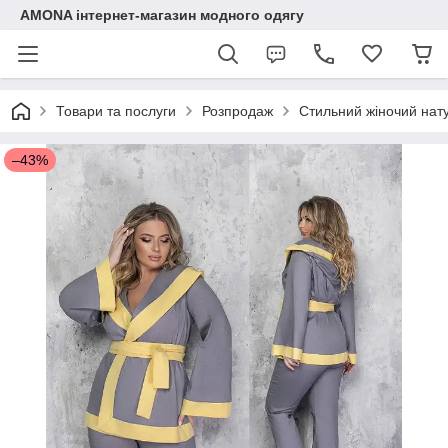
AMONA інтернет-магазин модного одягу
Товари та послуги
Розпродаж
Стильний жіночий нату
–43%