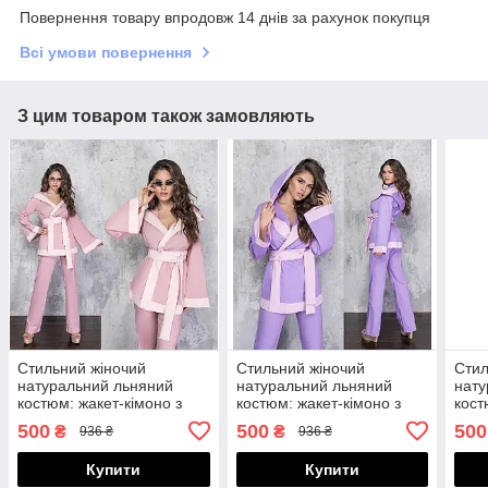
Повернення товару впродовж 14 днів за рахунок покупця
Всі умови повернення
З цим товаром також замовляють
Стильний жіночий
Стильний жіночий
Стил
натуральний льняний
натуральний льняний
нату
костюм: жакет-кімоно з
костюм: жакет-кімоно з
кост
капюшоном та прямі
капюшоном та прямі
капю
500
500
500
₴
₴
936 ₴
936 ₴
штани
штани
шта
Купити
Купити