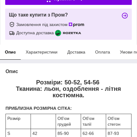
Що таке купити з Пром?
Замовлення під захистом
Доступна доставка
Опис
Характеристики
Доставка
Оплата
Умови п
Опис
Розміри: 50-52, 54-56
Тканина: льон, оздоблення - літня
костюмна.
ПРИБЛИЗНА РОЗМІРНА СІТКА:
Розмір
Об'єм
Об'єм
Об'єм
грудей
талії
стегон
S
42
85-90
62-66
87-93