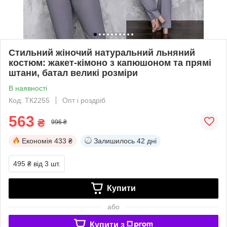
Стильний жіночий натуральний льняний
костюм: жакет-кімоно з капюшоном та прямі
штани, батал великі розміри
В наявності
Код: ТК2255
Опт і роздріб
563
₴
996 ₴
Економія
433 ₴
Залишилось
42 дні
495 ₴
від 3 шт.
Купити
або
Купити з