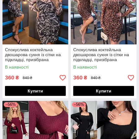
Спокуслива коктейльна
Спокуслива коктейльна
двошарова сукня із сітки на
двошарова сукня із сітки на
підкладці, призібрана
підкладці, призібрана
спереду, норма і батал великі
спереду, норма і батал великі
В наявності
В наявності
розміри
розміри
360
360
₴
₴
840 ₴
840 ₴
Купити
Купити
–56%
–56%