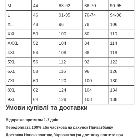
M
44
88-92
66-70
90-95
L
46
91-95
70-74
94-98
XL
48
96
78
106
XXL
50
100
80
110
XXXL
52
104
84
114
4XL
54
108
88
118
5XL
56
112
92
122
6XL
58
116
96
126
7XL
60
120
100
130
8XL
62
124
104
134
9XL
64
128
108
138
Умови купівлі та доставки
Відправка протягом 1-3 днів
Передоплата 100% або часткова на рахунок Приватбанку
Доставка Новою поштою, Укрпоштою (за доставку платите при