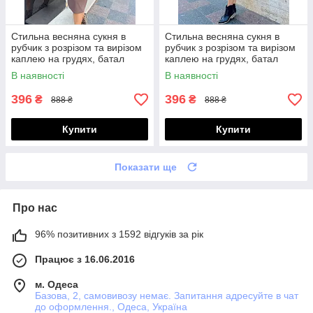
Стильна весняна сукня в
Стильна весняна сукня в
рубчик з розрізом та вирізом
рубчик з розрізом та вирізом
каплею на грудях, батал
каплею на грудях, батал
великі розміри
великі розміри
В наявності
В наявності
396
396
₴
₴
888 ₴
888 ₴
Купити
Купити
Показати ще
Про нас
96% позитивних з 1592 відгуків за рік
Працює з 16.06.2016
м. Одеса
Базова, 2, самовивозу немає. Запитання адресуйте в чат
до оформлення., Одеса, Україна