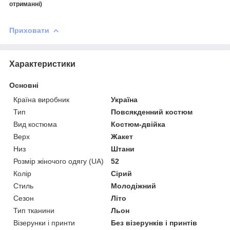
отриманні)
Приховати
Характеристики
Основні
Країна виробник
Україна
Тип
Повсякденний костюм
Вид костюма
Костюм-двійка
Верх
Жакет
Низ
Штани
Розмір жіночого одягу (UA)
52
Колір
Сірий
Стиль
Молодіжний
Сезон
Літо
Тип тканини
Льон
Візерунки і принти
Без візерунків і принтів