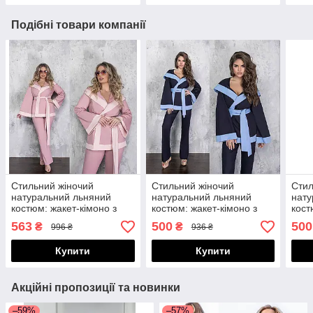
Подібні товари компанії
Стильний жіночий
Стильний жіночий
Стил
натуральний льняний
натуральний льняний
нату
костюм: жакет-кімоно з
костюм: жакет-кімоно з
кост
капюшоном та прямі
капюшоном та прямі
капю
563
500
500
₴
₴
996 ₴
936 ₴
штани, батал великі
штани
шта
розміри
Купити
Купити
Акційні пропозиції та новинки
–59%
–57%