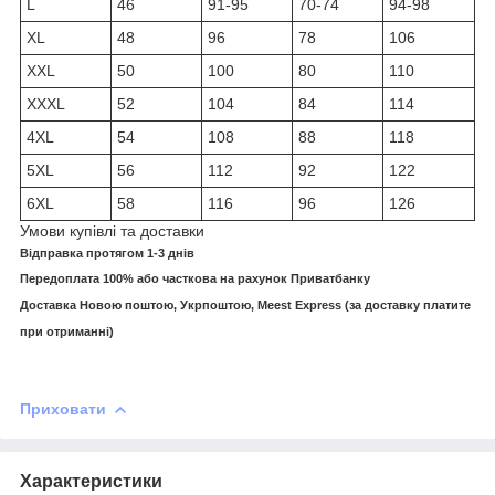
L
46
91-95
70-74
94-98
XL
48
96
78
106
XXL
50
100
80
110
XXXL
52
104
84
114
4XL
54
108
88
118
5XL
56
112
92
122
6XL
58
116
96
126
Умови купівлі та доставки
Відправка протягом 1-3 днів
Передоплата 100% або часткова на рахунок Приватбанку
Доставка Новою поштою, Укрпоштою,
Meest Express
(за доставку платите
при отриманні)
Приховати
Характеристики