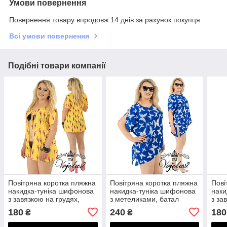
Умови повернення
Повернення товару впродовж 14 днів за рахунок покупця
Всі умови повернення
Подібні товари компанії
Повітряна коротка пляжна
Повітряна коротка пляжна
Пові
накидка-туніка шифонова
накидка-туніка шифонова
наки
з завязкою на грудях,
з метеликами, батал
з за
батал великі розміри
великі розміри
бата
180
240
180
₴
₴