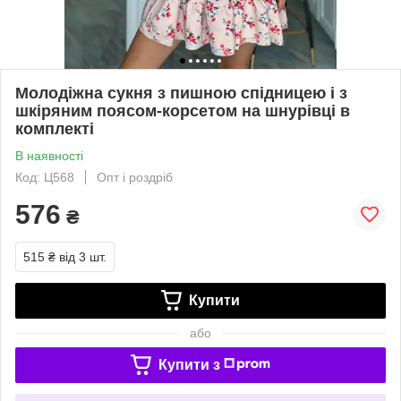
Молодіжна сукня з пишною спідницею і з
шкіряним поясом-корсетом на шнурівці в
комплекті
В наявності
Код: Ц568
Опт і роздріб
576
₴
515 ₴
від 3 шт.
Купити
або
Купити з