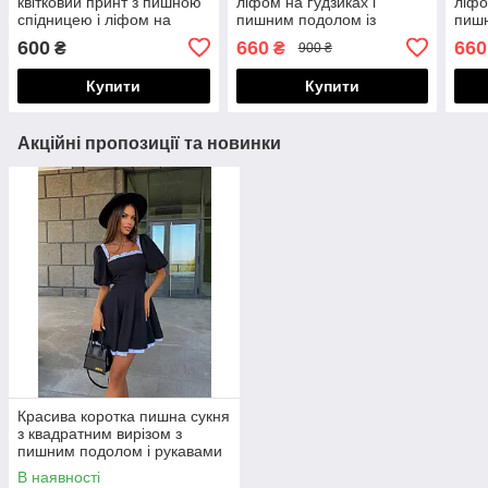
квітковий принт з пишною
ліфом на ґудзиках і
ліфо
спідницею і ліфом на
пишним подолом із
пишн
подвійних бретелях
блискучої жатки, батал
блис
600
660
660
₴
₴
900 ₴
великі розміри
вели
Купити
Купити
Акційні пропозиції та новинки
Красива коротка пишна сукня
з квадратним вирізом з
пишним подолом і рукавами
"ліхтариками"
В наявності