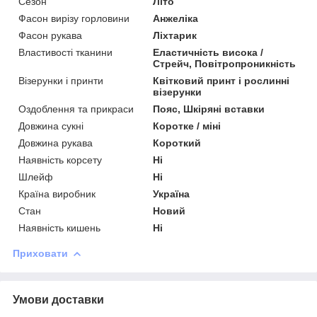
Сезон
Літо
Фасон вирізу горловини
Анжеліка
Фасон рукава
Ліхтарик
Властивості тканини
Еластичність висока /
Стрейч, Повітропроникність
Візерунки і принти
Квітковий принт і рослинні
візерунки
Оздоблення та прикраси
Пояс, Шкіряні вставки
Довжина сукні
Коротке / міні
Довжина рукава
Короткий
Наявність корсету
Ні
Шлейф
Ні
Країна виробник
Україна
Стан
Новий
Наявність кишень
Ні
Приховати
Умови доставки