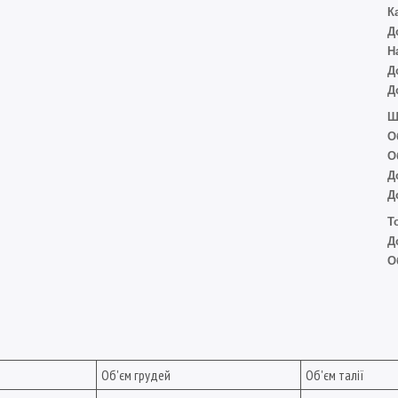
К
Д
Н
Д
Д
Ш
О
О
Д
Д
Т
Д
О
Об'єм грудей
Об'єм талії