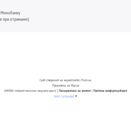
, Монобанку
е при отриманні)
Сайт створений на маркетплейсі
Prom.ua
Продавець на Bigl.ua
AMONA інтернет-магазин модного одягу |
Поскаржитися на контент
|
Політика конфіденційності
Select Language
▼