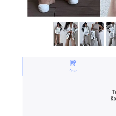
Опис
Т
Ко