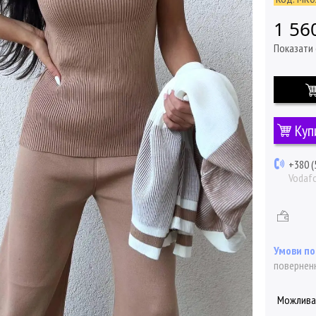
1 56
Показати 
Куп
+380 (
Vodaf
поверненн