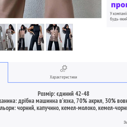
У компані
будь-який
Характеристики
Розмір: єдиний 42-48
канина: дрібна машинна вʼязка, 70% акрил, 30% вов
льори: чорний, капучино, кемел-молоко, кемел-чор
З