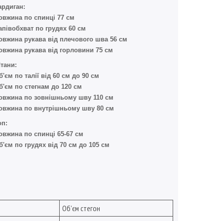
ардиган:
овжина по спинці 77 см
апівобхват по грудях 60 см
овжина рукава від плечового шва 56 см
овжина рукава від горловини 75 см
тани:
б'єм по талії від 60 см до 90 см
б'єм по стегнам до 120 см
овжина по зовнішньому шву 110 см
овжина по внутрішньому шву 80 см
оп:
овжина по спинці 65-67 см
б'єм по грудях від 70 см до 105 см
Об'єм стегон