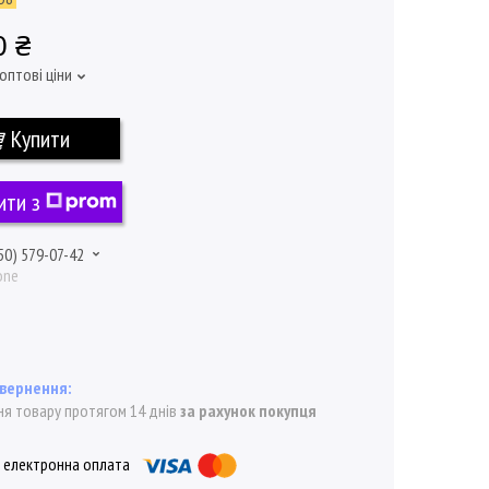
0 ₴
оптові ціни
Купити
ити з
50) 579-07-42
one
я товару протягом 14 днів
за рахунок покупця