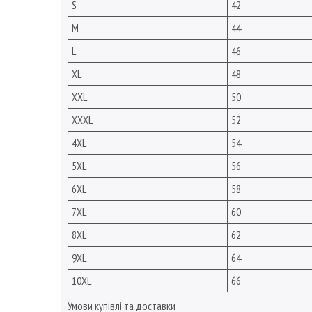
S
42
M
44
L
46
XL
48
XXL
50
XXXL
52
4XL
54
5XL
56
6XL
58
7XL
60
8XL
62
9XL
64
10XL
66
Умови купівлі та доставки