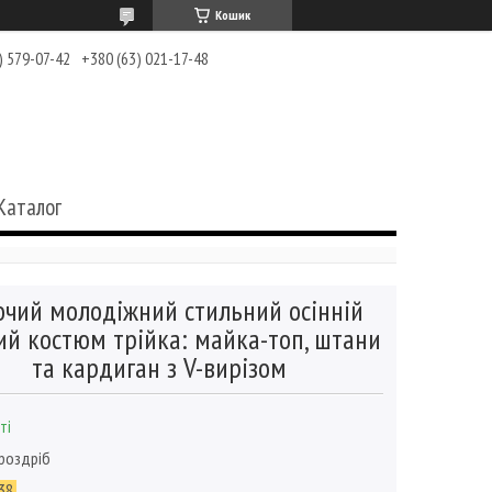
Кошик
) 579-07-42
+380 (63) 021-17-48
Каталог
очий молодіжний стильний осінній
ий костюм трійка: майка-топ, штани
та кардиган з V-вирізом
ті
 роздріб
38