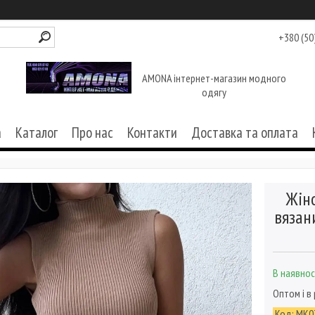
+380 (50
AMONA інтернет-магазин модного
одягу
а
Каталог
Про нас
Контакти
Доставка та оплата
Жін
вязан
В наявнос
Оптом і в
Код:
МК0