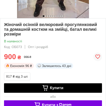
Жіночий осінній велюровий прогулянковий
та домашній костюм на змійці, батал великі
розміри
В наявності
Код: ОБ073
Опт і роздріб
900
₴
996 ₴
Економія
96 ₴
Залишилось
43 дні
817 ₴
від 3 шт.
Купити
або
Купити з