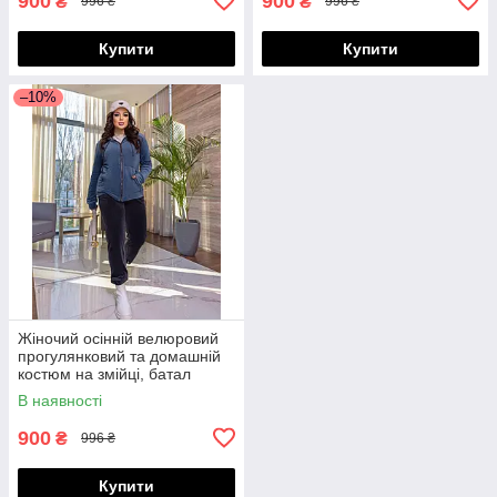
900
900
₴
₴
996 ₴
996 ₴
Купити
Купити
–10%
Жіночий осінній велюровий
прогулянковий та домашній
костюм на змійці, батал
великі розміри
В наявності
900
₴
996 ₴
Купити