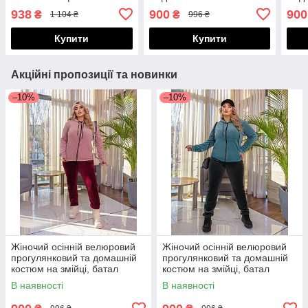
капюшоном та штани зі
змійці, батал великі
змій
938
900
900
₴
₴
1 104 ₴
996 ₴
стразами, батал великі
розміри
розм
розміри
Купити
Купити
Акційні пропозиції та новинки
–10%
–10%
Жіночий осінній велюровий
Жіночий осінній велюровий
прогулянковий та домашній
прогулянковий та домашній
костюм на змійці, батал
костюм на змійці, батал
великі розміри
великі розміри
В наявності
В наявності