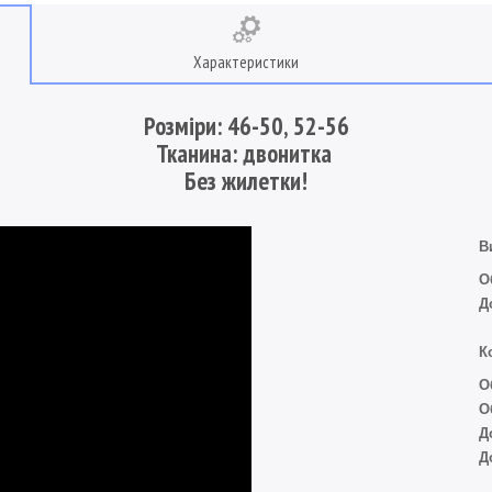
Характеристики
Розміри: 46-50, 52-56
Тканина: двонитка
Без жилетки!
В
О
Д
К
О
О
Д
Д