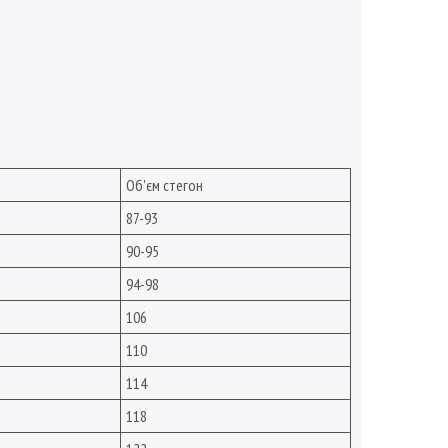
Об'єм стегон
87-93
90-95
94-98
106
110
114
118