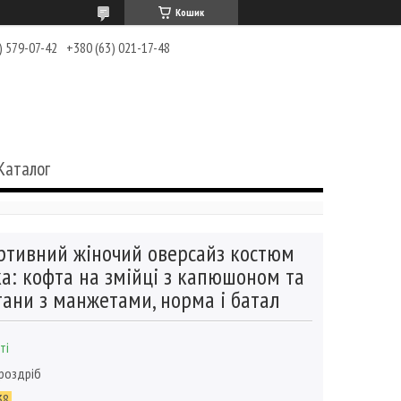
Кошик
) 579-07-42
+380 (63) 021-17-48
Каталог
ртивний жіночий оверсайз костюм
ка: кофта на змійці з капюшоном та
ани з манжетами, норма і батал
ті
 роздріб
38