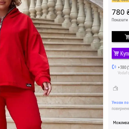
780 
Показати 
Куп
+380 (
Vodaf
поверненн