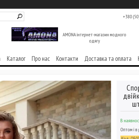
+380 (50
AMONA інтернет-магазин модного
одягу
а
Каталог
Про нас
Контакти
Доставка та оплата
Спо
двій
шт
В наявнос
Оптом і в
Код:
ОБ0