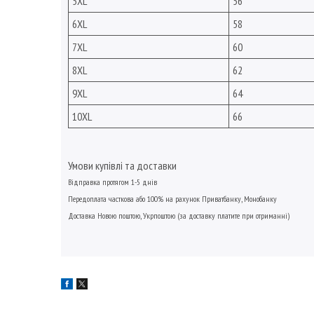
5XL
56
6XL
58
7XL
60
8XL
62
9XL
64
10XL
66
Умови купівлі та доставки
Відправка протягом 1-5 днів
Передоплата
часткова або
100% на рахунок Приватбанку, Монобанку
Доставка Новою поштою,
Укрпоштою
(за доставку платите при отриманні)