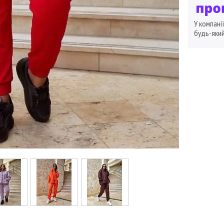
У компані
будь-який