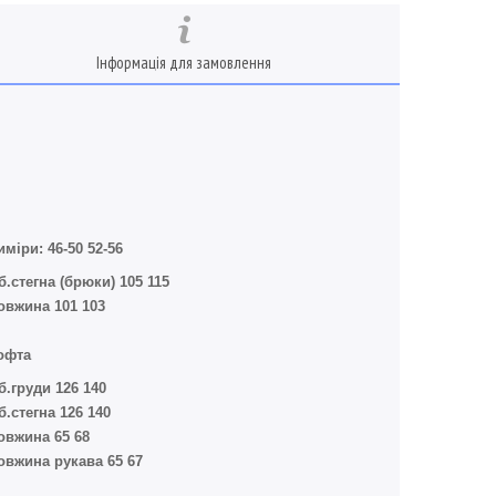
Інформація для замовлення
иміри: 46-50 52-56
б.стегна (брюки) 105 115
овжина 101 103
офта
б.груди 126 140
б.стегна 126 140
овжина 65 68
овжина рукава 65 67