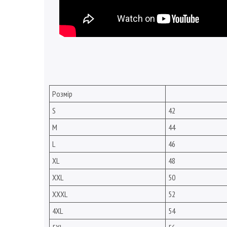
Розмір
S
42
M
44
L
46
XL
48
XXL
50
XXXL
52
4XL
54