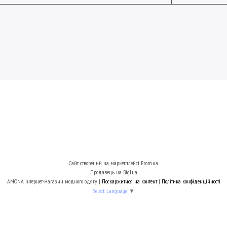
Сайт створений на маркетплейсі
Prom.ua
Продавець на Bigl.ua
AMONA інтернет-магазин модного одягу |
Поскаржитися на контент
|
Політика конфіденційності
Select Language
▼