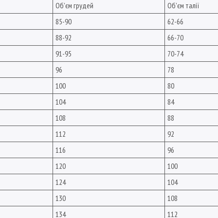
Об'єм грудей
Об'єм талії
85-90
62-66
88-92
66-70
91-95
70-74
96
78
100
80
104
84
108
88
112
92
116
96
120
100
124
104
130
108
134
112