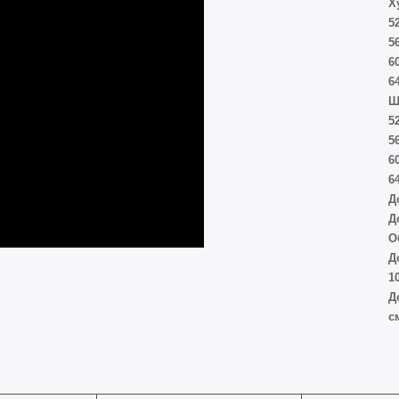
Х
5
5
6
6
Ш
5
5
6
6
Д
Д
О
Д
1
Д
с