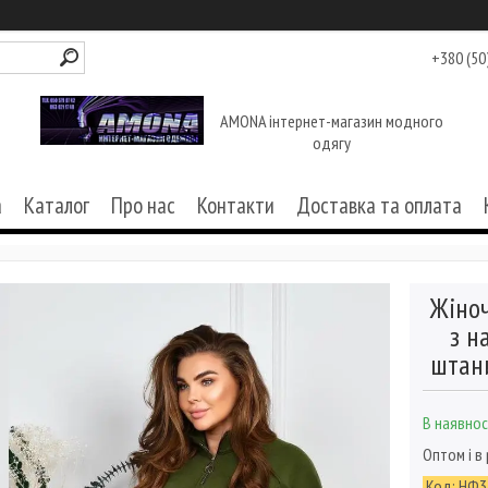
+380 (50
AMONA інтернет-магазин модного
одягу
а
Каталог
Про нас
Контакти
Доставка та оплата
Жіно
з н
штани
В наявнос
Оптом і в
Код:
НФ3