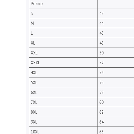
Розмір
S
42
M
44
L
46
XL
48
XXL
50
XXXL
52
4XL
54
5XL
56
6XL
58
7XL
60
8XL
62
9XL
64
10XL
66