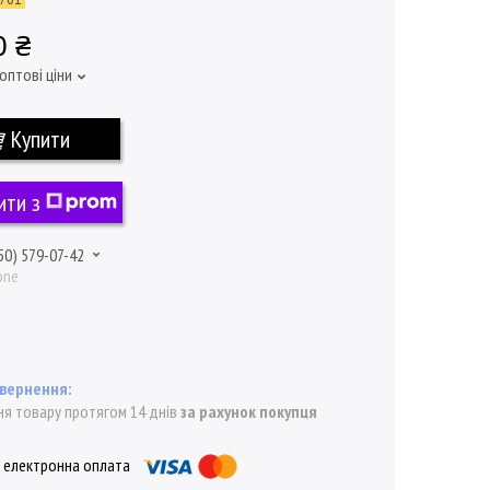
0 ₴
оптові ціни
Купити
ити з
50) 579-07-42
one
я товару протягом 14 днів
за рахунок покупця