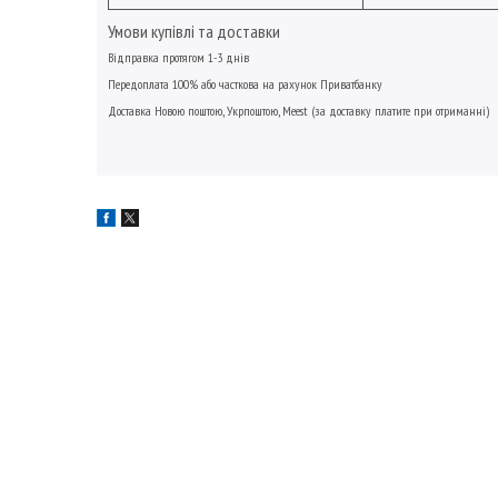
Умови купівлі та доставки
Відправка протягом 1-3 днів
Передоплата 100% або часткова на рахунок Приватбанку
Доставка Новою поштою, Укрпоштою, Meest (за доставку платите при отриманні)