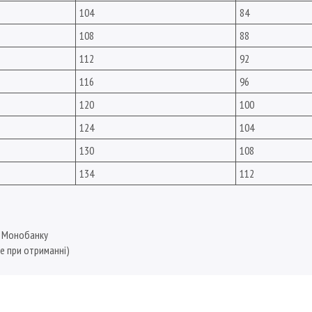
104
84
108
88
112
92
116
96
120
100
124
104
130
108
134
112
, Монобанку
е при отриманні)