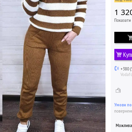
1 32
Показати 
Куп
+380 (
Vodaf
поверненн