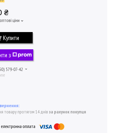
0 ₴
оптові ціни
Купити
ити з
50) 579-07-42
one
я товару протягом 14 днів
за рахунок покупця