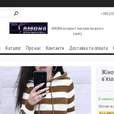
+380 (50
AMONA інтернет-магазин модного
одягу
а
Каталог
Про нас
Контакти
Доставка та оплата
Жіно
в'яз
В наявнос
Оптом і в
Код:
МК0