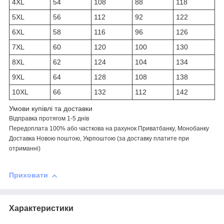
4XL
54
108
88
118
5XL
56
112
92
122
6XL
58
116
96
126
7XL
60
120
100
130
8XL
62
124
104
134
9XL
64
128
108
138
10XL
66
132
112
142
Умови купівлі та доставки
Відправка протягом 1-5 днів
Передоплата 100% або часткова на рахунок Приватбанку, Монобанку
Доставка Новою поштою, Укрпоштою (за доставку платите при
отриманні)
Приховати
Характеристики