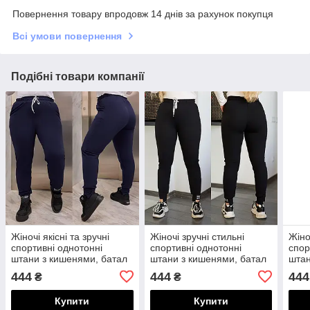
Повернення товару впродовж 14 днів за рахунок покупця
Всі умови повернення
Подібні товари компанії
Жіночі якісні та зручні
Жіночі зручні стильні
Жіно
спортивні однотонні
спортивні однотонні
спор
штани з кишенями, батал
штани з кишенями, батал
штан
великі розміри
великі розміри
вели
444
444
444
₴
₴
Купити
Купити