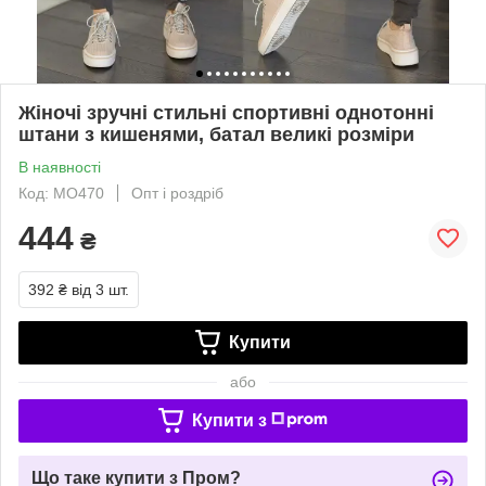
Жіночі зручні стильні спортивні однотонні
штани з кишенями, батал великі розміри
В наявності
Код: МО470
Опт і роздріб
444
₴
392 ₴
від 3 шт.
Купити
або
Купити з
Що таке купити з Пром?