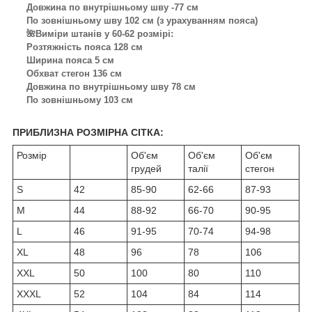
Довжина по внутрішньому шву -77 см
По зовнішньому шву 102 см (з урахуванням пояса)
🌺Виміри штанів у 60-62 розмірі:
Розтяжність пояса 128 см
Ширина пояса 5 см
Обхват стегон 136 см
Довжина по внутрішньому шву 78 см
По зовнішньому 103 см
ПРИБЛИЗНА РОЗМІРНА СІТКА:
Розмір
Об'єм
Об'єм
Об'єм
грудей
талії
стегон
S
42
85-90
62-66
87-93
M
44
88-92
66-70
90-95
L
46
91-95
70-74
94-98
XL
48
96
78
106
XXL
50
100
80
110
XXXL
52
104
84
114