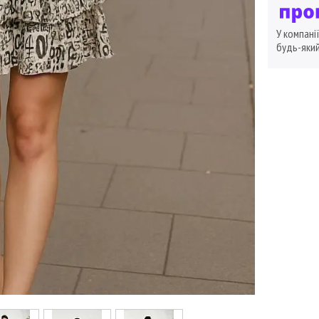
У компані
будь-який