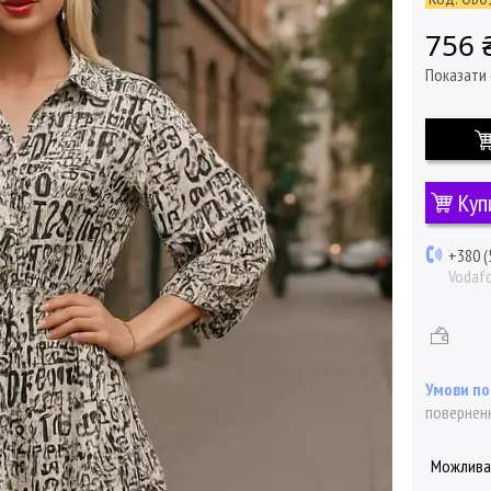
756 
Показати 
Куп
+380 (
Vodaf
поверненн