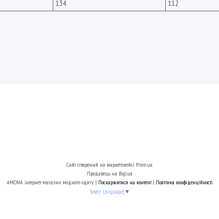
134
112
Сайт створений на маркетплейсі
Prom.ua
Продавець на Bigl.ua
AMONA інтернет-магазин модного одягу |
Поскаржитися на контент
|
Політика конфіденційності
Select Language
▼