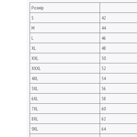
Розмір
S
42
M
44
L
46
XL
48
XXL
50
XXXL
52
4XL
54
5XL
56
6XL
58
7XL
60
8XL
62
9XL
64