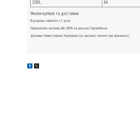
10XL
66
Умови купівлі та доставки
Відправка протягом 1-5 днів
Передоплата
часткова або
100% на рахунок Приватбанку
Доставка Новою поштою,
Укрпоштою
(за доставку платите при отриманні)