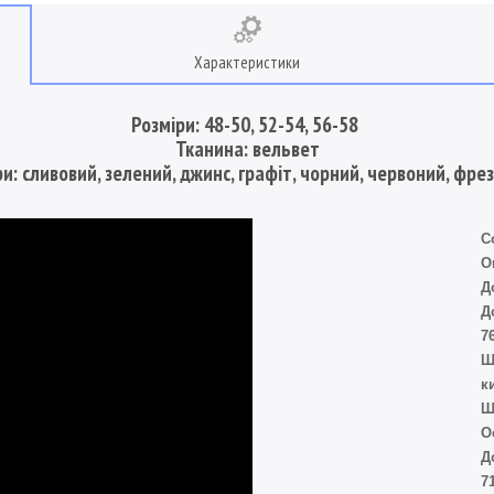
Характеристики
Розміри: 48-50, 52-54, 56-58
Тканина: вельвет
и: сливовий, зелений, джинс, графіт, чорний, червоний, фрез
С
О
Д
Д
76
Ш
к
Ш
О
Д
7