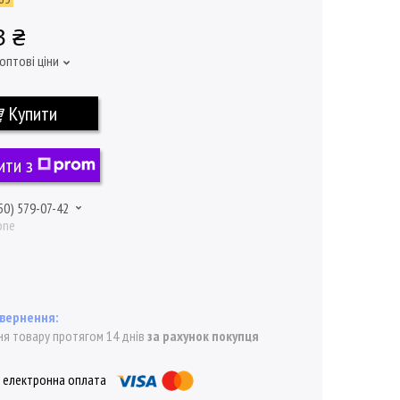
3 ₴
оптові ціни
Купити
ити з
50) 579-07-42
one
я товару протягом 14 днів
за рахунок покупця