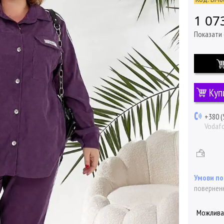
1 07
Показати 
Куп
+380 (
Vodaf
поверненн