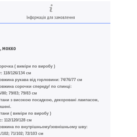
Інформація для замовлення
, мокко
орочка ( виміри по виробу )
г: 118/126/134 см
овжина рукава від горловини: 74/76/77 см
овжина сорочки спереду/ по спинці:
/80; 79/83; 79/83 см
тани з високою посадкою, декоровані лампасом,
ишені.
тани ( виміри по виробу )
с: 112/120/128 см
овжина по внутрішньому/зовнішньому шву:
1/102; 71/102; 72/103 см