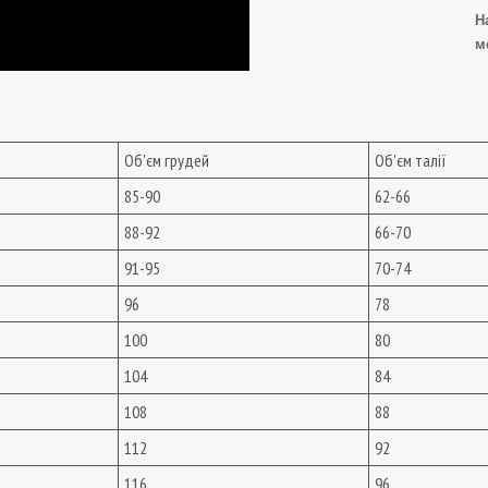
Н
м
Об'єм грудей
Об'єм талії
85-90
62-66
88-92
66-70
91-95
70-74
96
78
100
80
104
84
108
88
112
92
116
96