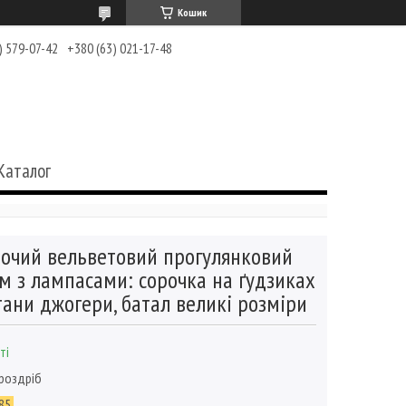
Кошик
) 579-07-42
+380 (63) 021-17-48
Каталог
очий вельветовий прогулянковий
м з лампасами: сорочка на ґудзиках
тани джогери, батал великі розміри
ті
 роздріб
85