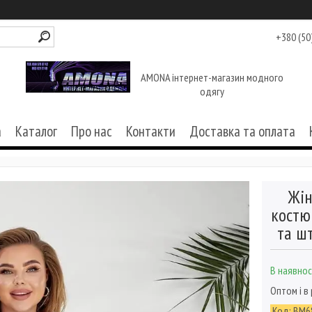
+380 (50
AMONA інтернет-магазин модного
одягу
а
Каталог
Про нас
Контакти
Доставка та оплата
Жін
костю
та ш
В наявнос
Оптом і в
Код:
ВМ6