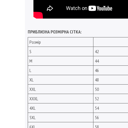
ПРИБЛИЗНА РОЗМІРНА СІТКА:
Розмір
S
42
M
44
L
46
XL
48
XXL
50
XXXL
52
4XL
54
5XL
56
6XL
58