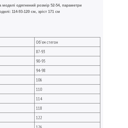
а моделі одягнений розмір 52-54, параметри
оделі: 114-93-120 см, зріст 171 см
Об'єм стегон
87-93
90-95
94-98
106
110
114
118
122
126