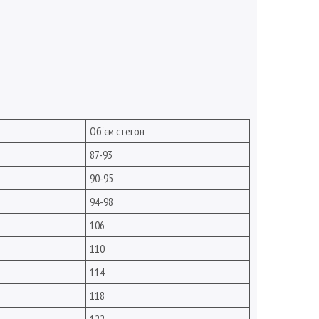
Об'єм стегон
87-93
90-95
94-98
106
110
114
118