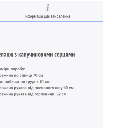
Інформація для замовлення
еланж з капучиновими серцями
аміри виробу:
овжина по спинці 70 см
апівобхват по грудях 64 см
овжина рукава від плечового шву 40 см
овжина рукава від горловини 62 см