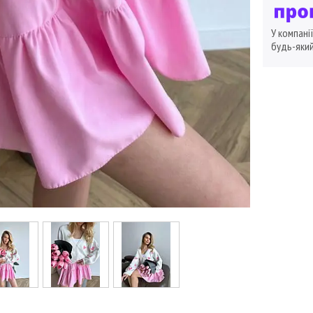
У компані
будь-який