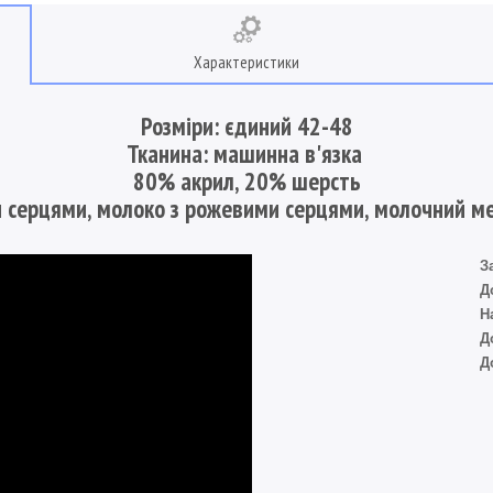
Характеристики
Розміри: єдиний 42-48
Тканина: машинна в'язка
80% акрил, 20% шерсть
и серцями, молоко з рожевими серцями, молочний м
З
Д
Н
Д
Д