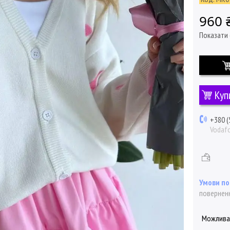
960 
Показати 
Куп
+380 (
Vodaf
поверненн