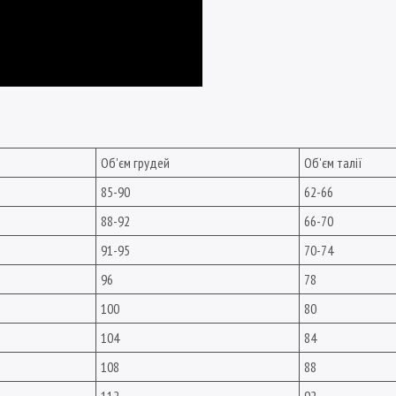
Об'єм грудей
Об'єм талії
85-90
62-66
88-92
66-70
91-95
70-74
96
78
100
80
104
84
108
88