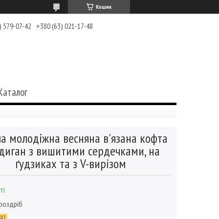
Кошик
) 579-07-42
+380 (63) 021-17-48
Каталог
а молодіжна весняна в'язана кофта
диган з вишитими сердечками, на
ґудзиках та з V-вирізом
ті
 роздріб
97