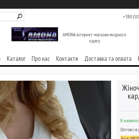
+380 (50
AMONA інтернет-магазин модного
одягу
а
Каталог
Про нас
Контакти
Доставка та оплата
Жіноч
кар
В наявнос
Оптом і в
Код:
МК0