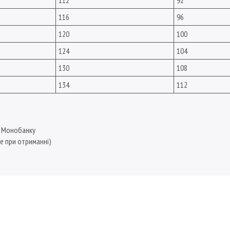
112
92
116
96
120
100
124
104
130
108
134
112
, Монобанку
е при отриманні)