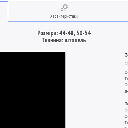
Характеристики
Розміри: 44-48, 50-54
Тканина: штапель
З
44
О
Т
О
Д
П
О
О
Т