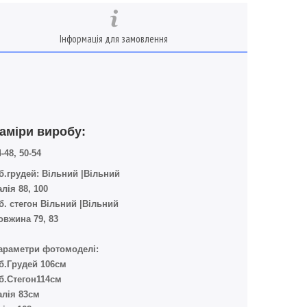
Інформація для замовлення
аміри виробу:
-48, 50-54
б.грудей: Вільний |Вільний
алія 88, 100
б. стегон Вільний |Вільний
овжина 79, 83
араметри фотомоделі:
б.Грудей 106см
б.Стегон114см
алія 83см