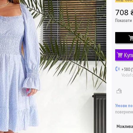
708 
Показати 
Куп
+380 (
Vodaf
поверненн