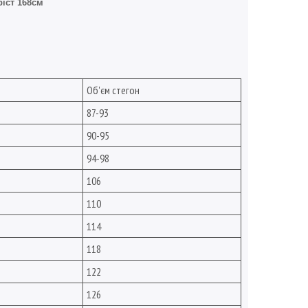
ріст 168см
Об'єм стегон
87-93
90-95
94-98
106
110
114
118
122
126