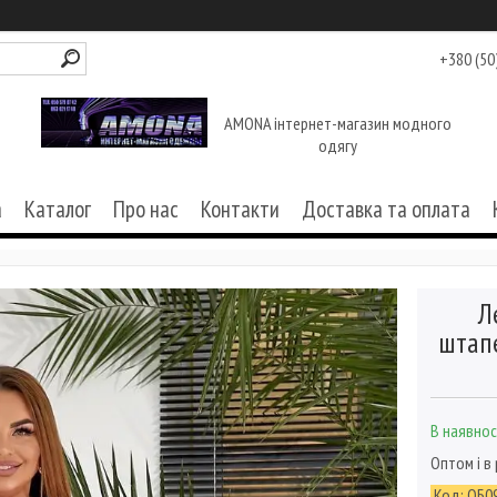
+380 (50
AMONA інтернет-магазин модного
одягу
а
Каталог
Про нас
Контакти
Доставка та оплата
Л
штапе
В наявнос
Оптом і в
Код:
ОБ0