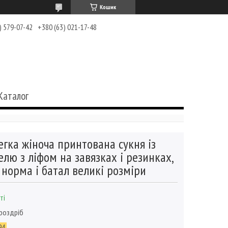
Кошик
) 579-07-42
+380 (63) 021-17-48
Каталог
егка жіноча принтована сукня із
лю з ліфом на завязках і резинках,
норма і батал великі розміри
ті
 роздріб
94