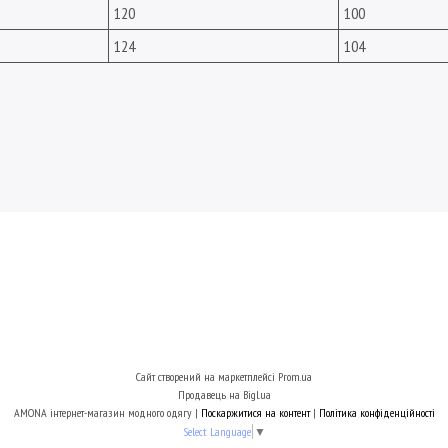
120
100
124
104
Сайт створений на маркетплейсі
Prom.ua
Продавець на Bigl.ua
AMONA інтернет-магазин модного одягу |
Поскаржитися на контент
|
Політика конфіденційності
Select Language
▼