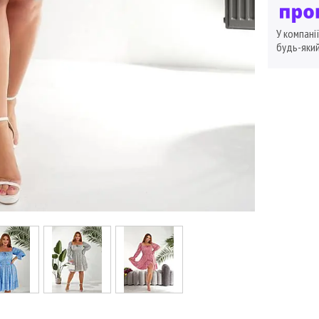
У компані
будь-який