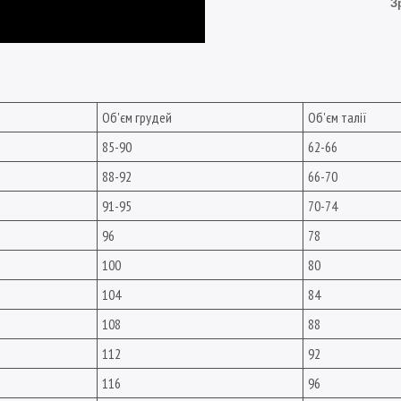
З
Об'єм грудей
Об'єм талії
85-90
62-66
88-92
66-70
91-95
70-74
96
78
100
80
104
84
108
88
112
92
116
96