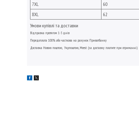
7XL
60
8XL
62
Умови купівлі та доставки
Відправка протягом 1-3 днів
Передоплата 100% або часткова на рахунок Приватбанку
Доставка Новою поштою, Укрпоштою, Meest (за доставку платите при отриманні)