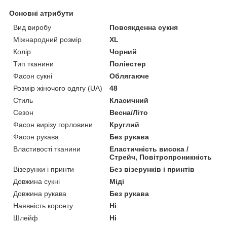
Основні атрибути
Вид виробу
Повсякденна сукня
Міжнародний розмір
XL
Колір
Чорний
Тип тканини
Поліестер
Фасон сукні
Облягаюче
Розмір жіночого одягу (UA)
48
Стиль
Класичний
Сезон
Весна/Літо
Фасон вирізу горловини
Круглий
Фасон рукава
Без рукава
Властивості тканини
Еластичність висока /
Стрейч, Повітропроникність
Візерунки і принти
Без візерунків і принтів
Довжина сукні
Міді
Довжина рукава
Без рукава
Наявність корсету
Ні
Шлейф
Ні