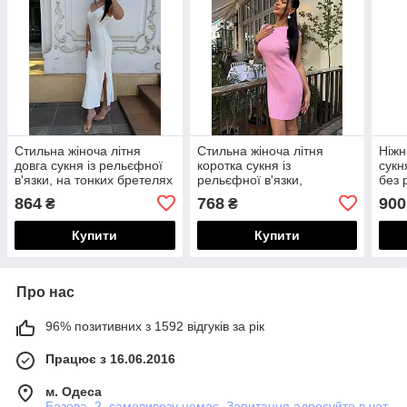
Стильна жіноча літня
Стильна жіноча літня
Ніжн
довга сукня із рельєфної
коротка сукня із
сукн
в'язки, на тонких бретелях
рельєфної в'язки,
без 
і з розрізами з боків
облягаючого силуету, без
збок
864
768
900
₴
₴
рукавів
Купити
Купити
Про нас
96% позитивних з 1592 відгуків за рік
Працює з 16.06.2016
м. Одеса
Базова, 2, самовивозу немає. Запитання адресуйте в чат