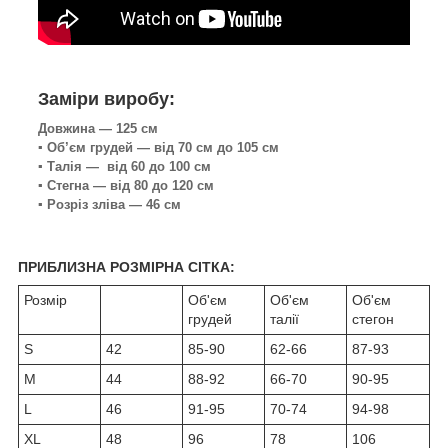
Заміри виробу:
Довжина — 125 см
▪️ Об’єм грудей — від 70 см до 105 см
▪️ Талія — від 60 до 100 см
▪️ Стегна — від 80 до 120 см
▪️ Розріз зліва — 46 см
ПРИБЛИЗНА РОЗМІРНА СІТКА:
Розмір
Об'єм
Об'єм
Об'єм
грудей
талії
стегон
S
42
85-90
62-66
87-93
M
44
88-92
66-70
90-95
L
46
91-95
70-74
94-98
XL
48
96
78
106