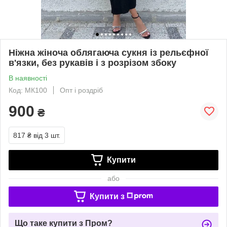
Ніжна жіноча облягаюча сукня із рельєфної
в'язки, без рукавів і з розрізом збоку
В наявності
Код: МК100
Опт і роздріб
900
₴
817 ₴
від 3 шт.
Купити
або
Купити з
Що таке купити з Пром?