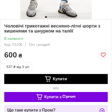
Чоловічі трикотажні весняно-літні шорти з
кишенями та шнурком на таліїї
В наявності
Код: П1106
Опт і роздріб
600
₴
537 ₴
від 3 шт.
Купити
або
Купити з
Що таке купити з Пром?