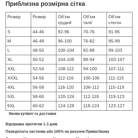
Приблизна розмірна сітка
Розмір
Розмір
Об'єм
Об'єм
Об'єм
грудей
талії
стегон
S
44-46
92-96
70-76
91-95
M
46-48
96-100
76-82
95-99
L
48-50
100-104
82-88
99-103
XL
50-52
104-108
88-94
103-107
XXL
52-54
108-112
94-100
107-111
XXXL
54-56
112-116
100-106
111-115
4XL
56-58
116-120
106-112
115-119
5XL
58-60
120-124
112-118
119-123
6XL
60-62
124-128
118-124
123-127
Умови купівлі та доставки
Відправка протягом 1-3 днів
Передплата часткова або 100% на рахунок Приватбанку