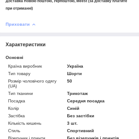
Доставка Новою поштою, Укрпоштою, Meest (за доставку платите
при отриманні)
Приховати
Характеристики
Основні
Країна виробник
Україна
Тип товару
Шорти
Розмір чоловічого одягу
50
(UA)
Тип тканини
Трикотаж
Посадка
Середня посадка
Колір
Синій
Застібка
Без застібки
Кількість кишень
3 шт.
Стиль
Спортивний
Візерунки і принти
Без візерунків і принтів