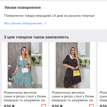
Умови повернення
Повернення товару впродовж 14 днів за рахунок покупця
Всі умови повернення
З цим товаром також замовляють
Романтична весняна
Романтична весняна
Рома
сукня в ретро стилі з білим
сукня в ретро стилі з білим
сукн
комірцем та шнурівкою на
комірцем та шнурівкою на
комі
спинці, батал великі
спинці, батал великі
спин
876
876
876
₴
₴