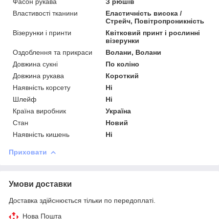
Фасон рукава
З рюшів
Властивості тканини
Еластичність висока /
Стрейч, Повітропроникність
Візерунки і принти
Квітковий принт і рослинні
візерунки
Оздоблення та прикраси
Волани, Волани
Довжина сукні
По коліно
Довжина рукава
Короткий
Наявність корсету
Ні
Шлейф
Ні
Країна виробник
Україна
Стан
Новий
Наявність кишень
Ні
Приховати
Умови доставки
Доставка здійснюється тільки по передоплаті.
Нова Пошта