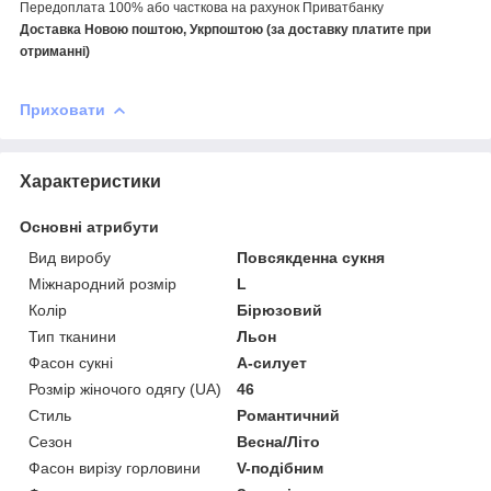
Передоплата 100% або часткова на рахунок Приватбанку
Доставка Новою поштою, Укрпоштою (за доставку платите при
отриманні)
Приховати
Характеристики
Основні атрибути
Вид виробу
Повсякденна сукня
Міжнародний розмір
L
Колір
Бірюзовий
Тип тканини
Льон
Фасон сукні
А-силует
Розмір жіночого одягу (UA)
46
Стиль
Романтичний
Сезон
Весна/Літо
Фасон вирізу горловини
V-подібним