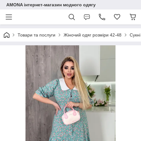
AMONA інтернет-магазин модного одягу
Товари та послуги
Жіночий одяг розміри 42-48
Сукні