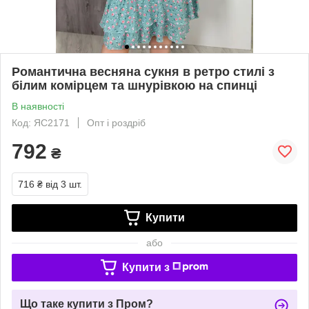
Романтична весняна сукня в ретро стилі з
білим комірцем та шнурівкою на спинці
В наявності
Код: ЯС2171
Опт і роздріб
792
₴
716 ₴
від 3 шт.
Купити
або
Купити з
Що таке купити з Пром?