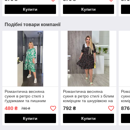
розміри
розміри
розм
Купити
Купити
Подібні товари компанії
Романтична весняна
Романтична весняна
Рома
сукня в ретро стилі з
сукня в ретро стилі з білим
сукн
ґудзиками та пишним
комірцем та шнурівкою на
комі
подолом, батал великі
спинці
спин
480
792
876
₴
₴
780 ₴
розміри
розм
Купити
Купити