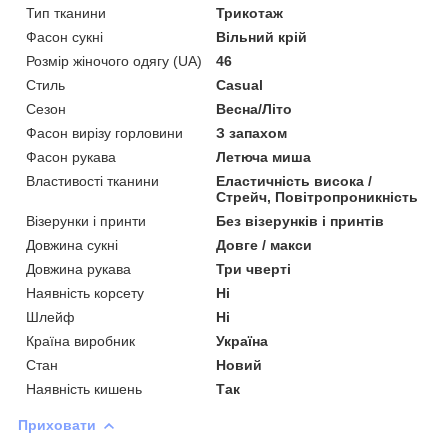
Тип тканини
Трикотаж
Фасон сукні
Вільний крій
Розмір жіночого одягу (UA)
46
Стиль
Casual
Сезон
Весна/Літо
Фасон вирізу горловини
З запахом
Фасон рукава
Летюча миша
Властивості тканини
Еластичність висока /
Стрейч, Повітропроникність
Візерунки і принти
Без візерунків і принтів
Довжина сукні
Довге / макси
Довжина рукава
Три чверті
Наявність корсету
Ні
Шлейф
Ні
Країна виробник
Україна
Стан
Новий
Наявність кишень
Так
Приховати