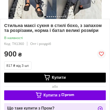
Стильна максі сукня в стилі бохо, з запахом
та розрізами, норма і батал великі розміри
В наявності
Код: ТК1360
Опт і роздріб
900
₴
817 ₴
від 3 шт.
Купити
або
Купити з
Що таке купити з Пром?