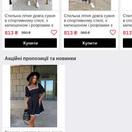
Стильна літня довга сукня
Стильна літня довга сукня
Стил
в спортивному стилі, з
в спортивному стилі, з
в сп
капюшоном і розрізами з
капюшоном і розрізами з
капю
боків, батал великі
боків, батал великі
бокі
813
813
813
₴
₴
960 ₴
960 ₴
розміри
розміри
розм
Купити
Купити
Акційні пропозиції та новинки