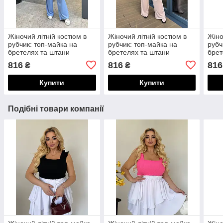
Жіночий літній костюм в
Жіночий літній костюм в
Жіно
рубчик: топ-майка на
рубчик: топ-майка на
рубч
бретелях та штани
бретелях та штани
брет
палаццо
палаццо
пал
816
816
816
₴
₴
Купити
Купити
Подібні товари компанії