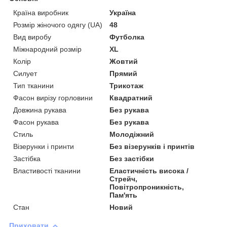
Країна виробник
Україна
Розмір жіночого одягу (UA)
48
Вид виробу
Футболка
Міжнародний розмір
XL
Колір
Жовтий
Силует
Прямий
Тип тканини
Трикотаж
Фасон вирізу горловини
Квадратний
Довжина рукава
Без рукава
Фасон рукава
Без рукава
Стиль
Молодіжний
Візерунки і принти
Без візерунків і принтів
Застібка
Без застібки
Властивості тканини
Еластичність висока /
Стрейч,
Повітропроникність,
Пам'ять
Стан
Новий
Приховати