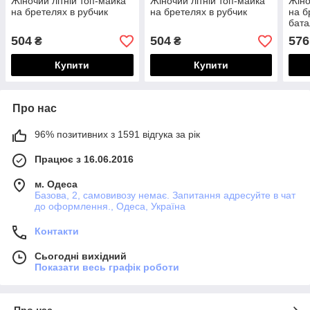
Жіночий літній топ-майка
Жіночий літній топ-майка
Жіно
на бретелях в рубчик
на бретелях в рубчик
на б
бата
504
504
576
₴
₴
Купити
Купити
Про нас
96% позитивних з 1591 відгука за рік
Працює з 16.06.2016
м. Одеса
Базова, 2, самовивозу немає. Запитання адресуйте в чат
до оформлення., Одеса, Україна
Контакти
Сьогодні вихідний
Показати весь графік роботи