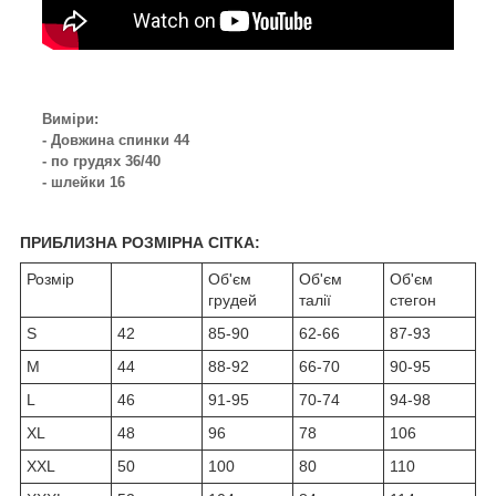
Виміри:
- Довжина спинки 44
- по грудях 36/40
- шлейки 16
ПРИБЛИЗНА РОЗМІРНА СІТКА:
Розмір
Об'єм
Об'єм
Об'єм
грудей
талії
стегон
S
42
85-90
62-66
87-93
M
44
88-92
66-70
90-95
L
46
91-95
70-74
94-98
XL
48
96
78
106
XXL
50
100
80
110