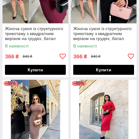
Жіноча сукня із структурного
Жіноча сукня із структурного
трикотажу з квадратним
трикотажу з квадратним
вирізом на грудях, батал
вирізом на грудях, батал
великі розміри
великі розміри
В наявності
В наявності
366
366
₴
₴
840 ₴
840 ₴
Купити
Купити
–55%
–55%