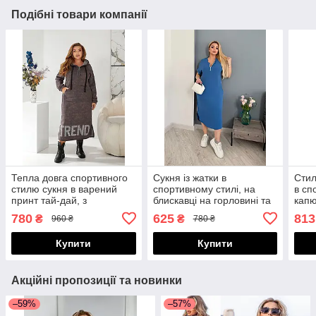
Подібні товари компанії
Тепла довга спортивного
Сукня із жатки в
Стил
стилю сукня в варений
спортивному стилі, на
в сп
принт тай-дай, з
блискавці на горловині та
капю
капюшоном і кишенею
з кишенями і лампасами,
бокі
780
625
813
₴
₴
960 ₴
780 ₴
спереду, батал великі
батал великі розміри
розм
розміри
Купити
Купити
Акційні пропозиції та новинки
–59%
–57%