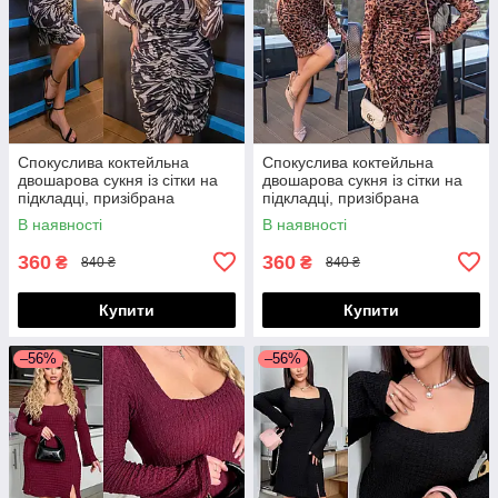
Спокуслива коктейльна
Спокуслива коктейльна
двошарова сукня із сітки на
двошарова сукня із сітки на
підкладці, призібрана
підкладці, призібрана
спереду, норма і батал великі
спереду, норма і батал великі
В наявності
В наявності
розміри
розміри
360
360
₴
₴
840 ₴
840 ₴
Купити
Купити
–56%
–56%