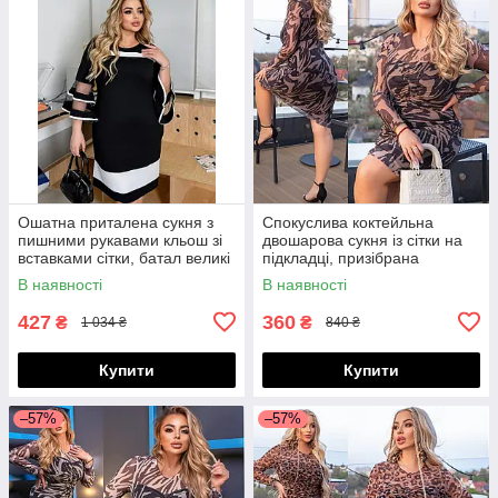
Ошатна приталена сукня з
Спокуслива коктейльна
пишними рукавами кльош зі
двошарова сукня із сітки на
вставками сітки, батал великі
підкладці, призібрана
розміри
спереду, норма і батал великі
В наявності
В наявності
розміри
427
360
₴
₴
1 034 ₴
840 ₴
Купити
Купити
–57%
–57%