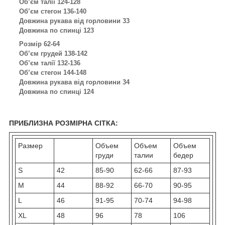
Об’єм талії 124-128
Об’єм стегон 136-140
Довжина рукава від горловини 33
Довжина по спинці 123
Розмір 62-64
Об’єм грудей 138-142
Об’єм талії 132-136
Об’єм стегон 144-148
Довжина рукава від горловини 34
Довжина по спинці 124
ПРИБЛИЗНА РОЗМІРНА СІТКА:
Размер
Объем
Объем
Объем
груди
талии
бедер
S
42
85-90
62-66
87-93
M
44
88-92
66-70
90-95
L
46
91-95
70-74
94-98
XL
48
96
78
106