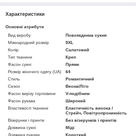
Характеристики
Основні атрибути
Вид виробу
Повсякденна сукня
Міжнародний розмір
9XL
Колір
Салатовий
Тип тканини
Креп
Фасон сукні
Пряме
Розмір жіночого одягу (UA)
64
Стиль
Романтичний
Сезон
Весна/Літо
Фасон вирізу горловини
V-подібним
Фасон рукава
Широкий
Властивості тканини
Еластичність висока /
Стрейч, Повітропроникність
Візерунки і принти
Без візерунків і принтів
Довжина сукні
Міді
Довжина рукава
Короткий