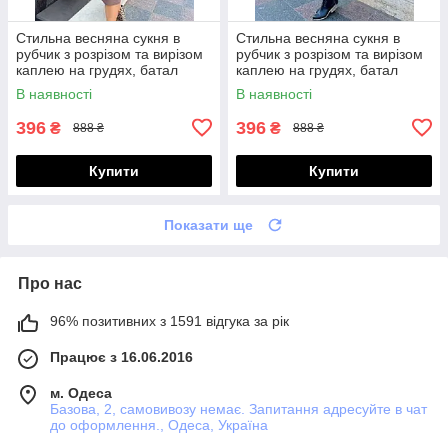
Стильна весняна сукня в
Стильна весняна сукня в
рубчик з розрізом та вирізом
рубчик з розрізом та вирізом
каплею на грудях, батал
каплею на грудях, батал
великі розміри
великі розміри
В наявності
В наявності
396
396
₴
₴
888 ₴
888 ₴
Купити
Купити
Показати ще
Про нас
96% позитивних з 1591 відгука за рік
Працює з 16.06.2016
м. Одеса
Базова, 2, самовивозу немає. Запитання адресуйте в чат
до оформлення., Одеса, Україна