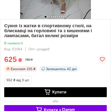
Сукня із жатки в спортивному стилі, на
блискавці на горловині та з кишенями і
лампасами, батал великі розміри
В наявності
Код: Е1064
Опт і роздріб
625
₴
780 ₴
Економія
155 ₴
Залишилось
42 дні
552 ₴
від 3 шт.
Купити
або
Купити з