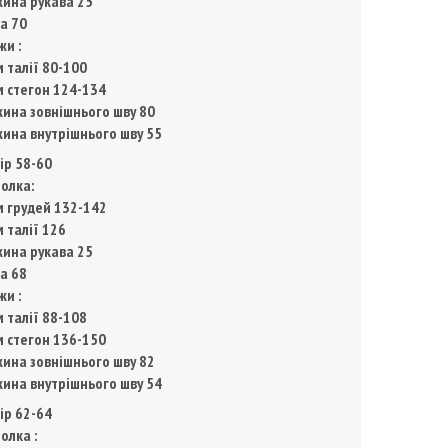
ина рукава 25
а 70
жи :
м талії 80-100
м стегон 124-134
ина зовнішнього шву 80
ина внутрішнього шву 55
ір 58-60
олка:
м грудей 132-142
м талії 126
ина рукава 25
а 68
жи :
м талії 88-108
м стегон 136-150
ина зовнішнього шву 82
ина внутрішнього шву 54
ір 62-64
олка :