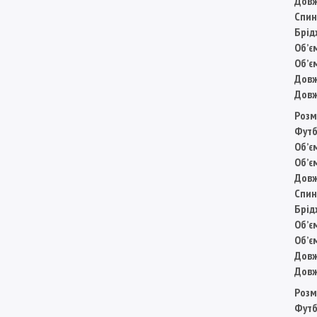
Довж
Спин
Брід
Обʼє
Обʼє
Довж
Довж
Розм
Футб
Обʼє
Обʼє
Довж
Спин
Брід
Обʼє
Обʼє
Довж
Довж
Розм
Футб