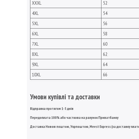
XXXL
52
4XL
54
5XL
56
6XL
58
7XL
60
8XL
62
9XL
64
10XL
66
Умови купівлі та доставки
Відправка протягом 1-5 днів
Передоплата 100% або часткова на рахунок Приватбанку
Доставка Новою поштою, Укрпоштою,
Meest Express
(за доставку плат