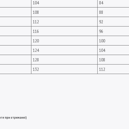
104
84
108
88
112
92
116
96
120
100
124
104
128
108
132
112
ите при отриманні)