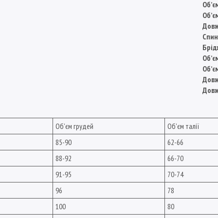
Обʼє
Обʼє
Довж
Спин
Брід
Обʼє
Обʼє
Довж
Довж
Об'єм грудей
Об'єм талії
85-90
62-66
88-92
66-70
91-95
70-74
96
78
100
80