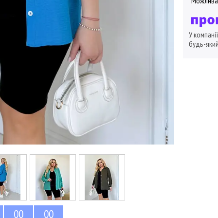
У компані
будь-який
0
0
0
0