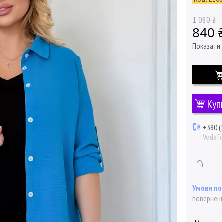
1 080 ₴
840 
Показати 
Куп
+380 (
Vodaf
поверненн