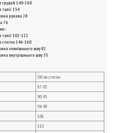
м грудей 140-160
м талії 134
ина рукава 28
а 76
жи :
м талії 102-122
м стегон 146-160
ина зовнішнього шву 82
ина внутрішнього шву 53
Об'єм стегон
87-93
90-95
94-98
106
110