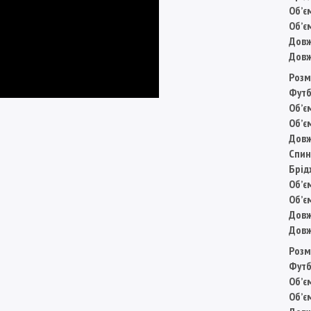
Обʼє
Обʼє
Довж
Довж
Розм
Футб
Обʼє
Обʼє
Довж
Спин
Брід
Обʼє
Обʼє
Довж
Довж
Розм
Футб
Обʼє
Обʼє