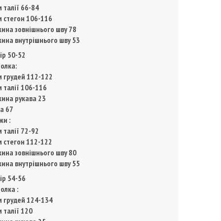
м талії 66-84
м стегон 106-116
ина зовнішнього шву 78
ина внутрішнього шву 53
ір 50-52
олка:
м грудей 112-122
м талії 106-116
ина рукава 23
а 67
жи :
м талії 72-92
м стегон 112-122
ина зовнішнього шву 80
ина внутрішнього шву 55
ір 54-56
олка :
м грудей 124-134
м талії 120