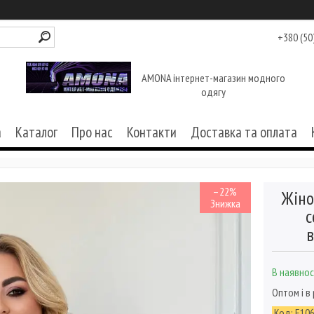
+380 (50
AMONA інтернет-магазин модного
одягу
а
Каталог
Про нас
Контакти
Доставка та оплата
–22%
Жіно
с
в
В наявнос
Оптом і в
Код:
Е10