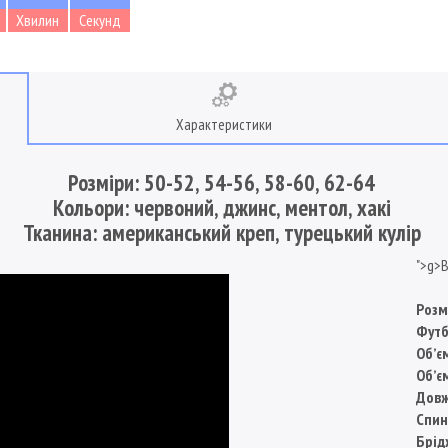
Хвилин
Секунд
Характеристики
Розміри: 50-52, 54-56, 58-60, 62-64
Кольори: червоний, джинс, ментол, хакі
Тканина: американський креп, турецький кулір
">g>
Розм
Футб
Обʼє
Обʼє
Довж
Спин
Брід