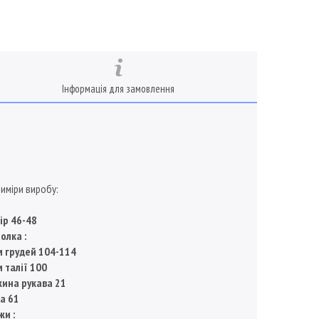
Інформація для замовлення
Виміри виробу:
ір 46-48
олка :
м грудей 104-114
м талії 100
ина рукава 21
а 61
жи :