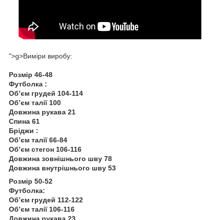
">g>Виміри виробу:
Розмір 46-48
Футболка :
Обʼєм грудей 104-114
Обʼєм талії 100
Довжина рукава 21
Спина 61
Бріджи :
Обʼєм талії 66-84
Обʼєм стегон 106-116
Довжина зовнішнього шву 78
Довжина внутрішнього шву 53
Розмір 50-52
Футболка:
Обʼєм грудей 112-122
Обʼєм талії 106-116
Довжина рукава 23