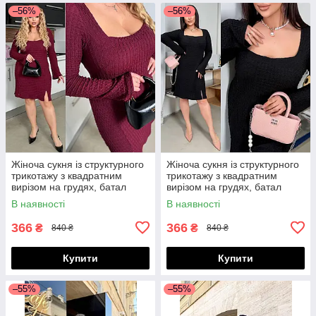
–56%
–56%
Жіноча сукня із структурного
Жіноча сукня із структурного
трикотажу з квадратним
трикотажу з квадратним
вирізом на грудях, батал
вирізом на грудях, батал
великі розміри
великі розміри
В наявності
В наявності
366
366
₴
₴
840 ₴
840 ₴
Купити
Купити
–55%
–55%