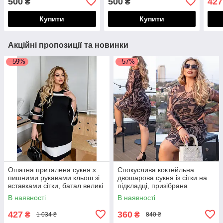
500
500
427
₴
₴
поясом, норма і
поясом, норма і
спор
напівбатал
напівбатал
рубч
Купити
Купити
розм
Акційні пропозиції та новинки
–59%
–57%
Ошатна приталена сукня з
Спокуслива коктейльна
пишними рукавами кльош зі
двошарова сукня із сітки на
вставками сітки, батал великі
підкладці, призібрана
розміри
спереду, норма і батал великі
В наявності
В наявності
розміри
427
360
₴
₴
1 034 ₴
840 ₴