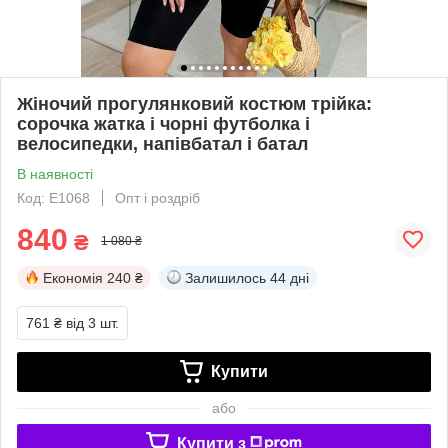
Жіночий прогулянковий костюм трійка:
сорочка жатка і чорні футболка і
велосипедки, напівбатал і батал
В наявності
Код: Е1068
Опт і роздріб
840
₴
1 080 ₴
Економія
240 ₴
Залишилось
44 дні
761 ₴
від 3 шт.
Купити
або
Купити з