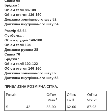
Спина 68
Бріджи :
Обʼєм талії 88-108
Обʼєм стегон 136-150
Довжина зовнішнього шву 82
Довжина внутрішнього шву 54
Розмір 62-64
Футболка :
Обʼєм грудей 140-160
Обʼєм талії 134
Довжина рукава 28
Спина 76
Бріджи :
Обʼєм талії 102-122
Обʼєм стегон 146-160
Довжина зовнішнього шву 82
Довжина внутрішнього шву 53
ПРИБЛИЗНА РОЗМІРНА СІТКА:
Розмір
Об'єм
Об'єм
Об'єм
грудей
талії
стегон
S
42
85-90
62-66
87-93