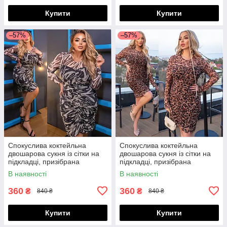
Купити
Купити
–57%
–57%
Спокуслива коктейльна
Спокуслива коктейльна
двошарова сукня із сітки на
двошарова сукня із сітки на
підкладці, призібрана
підкладці, призібрана
спереду, норма і батал великі
спереду, норма і батал великі
В наявності
В наявності
розміри
розміри
360
360
₴
₴
840 ₴
840 ₴
Купити
Купити