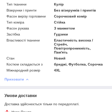
Тип тканини
Кулір
Візерунки і принти
Без візерунків і принтів
Фасон вирізу горловини
Сорочковий комір
Тип коміра
Стійка
Фасон рукава
З манжетом
Застібка
Гудзики
Властивості тканини
Еластичність висока /
Стрейч,
Повітропроникність,
Пам'ять
Стан
Новий
Костюм складається з
бриджі, Футболка, Сорочка
Міжнародний розмір
4XL
Приховати
Умови доставки
Доставка здійснюється тільки по передоплаті.
Нова Пошта