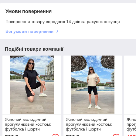
Умови повернення
Повернення товару впродовж 14 днів за рахунок покупця
Всі умови повернення
Подібні товари компанії
Жіночий молодіжний
Жіночий молодіжний
Жіно
прогулянковий костюм:
прогулянковий костюм:
прог
футболка і шорти
футболка і шорти
футб
велосипедки з широким
велосипедки з широким
вело