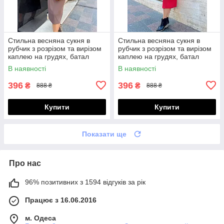
Стильна весняна сукня в
Стильна весняна сукня в
рубчик з розрізом та вирізом
рубчик з розрізом та вирізом
каплею на грудях, батал
каплею на грудях, батал
великі розміри
великі розміри
В наявності
В наявності
396
396
₴
₴
888 ₴
888 ₴
Купити
Купити
Показати ще
Про нас
96% позитивних з 1594 відгуків за рік
Працює з 16.06.2016
м. Одеса