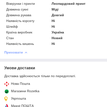
Візерунки і принти
Леопардовий принт
Довжина сукні
Міді
Довжина рукава
Довгий
Наявність корсету
Ні
Шлейф
Ні
Країна виробник
Україна
Стан
Новий
Наявність кишень
Ні
Приховати
Умови доставки
Доставка здійснюється тільки по передоплаті.
Нова Пошта
Магазини Rozetka
Укрпошта
Meest ПОШТА