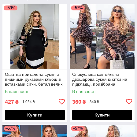
–59%
–57%
Ошатна приталена сукня з
Спокуслива коктейльна
пишними рукавами кльош зі
двошарова сукня із сітки на
вставками сітки, батал великі
підкладці, призібрана
розміри
спереду, норма і батал великі
В наявності
В наявності
розміри
427
360
₴
₴
1 034 ₴
840 ₴
Купити
Купити
–57%
–57%