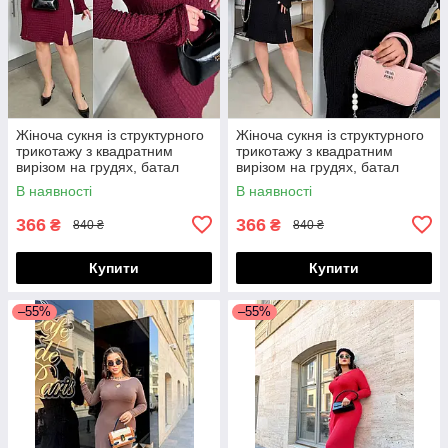
Жіноча сукня із структурного
Жіноча сукня із структурного
трикотажу з квадратним
трикотажу з квадратним
вирізом на грудях, батал
вирізом на грудях, батал
великі розміри
великі розміри
В наявності
В наявності
366
366
₴
₴
840 ₴
840 ₴
Купити
Купити
–55%
–55%