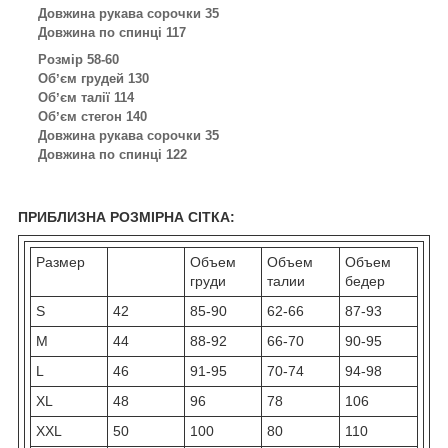
Довжина рукава сорочки 35
Довжина по спинці 117
Розмір 58-60
Обʼєм грудей 130
Обʼєм талії 114
Обʼєм стегон 140
Довжина рукава сорочки 35
Довжина по спинці 122
ПРИБЛИЗНА РОЗМІРНА СІТКА:
Размер
Объем
Объем
Объем
груди
талии
бедер
S
42
85-90
62-66
87-93
M
44
88-92
66-70
90-95
L
46
91-95
70-74
94-98
XL
48
96
78
106
XXL
50
100
80
110