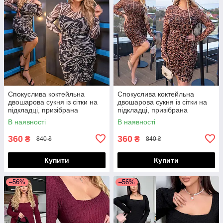
Спокуслива коктейльна
Спокуслива коктейльна
двошарова сукня із сітки на
двошарова сукня із сітки на
підкладці, призібрана
підкладці, призібрана
спереду, норма і батал великі
спереду, норма і батал великі
В наявності
В наявності
розміри
розміри
360
360
₴
₴
840 ₴
840 ₴
Купити
Купити
–56%
–56%