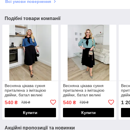
Всі умови повернення
Подібні товари компанії
Весняна цікава сукня
Весняна цікава сукня
Весн
приталена з імітацією
приталена з імітацією
прит
двійки, батал великі
двійки, батал великі
двій
розміри
розміри
розм
540
540
1 2
₴
₴
720 ₴
720 ₴
Купити
Купити
Акційні пропозиції та новинки