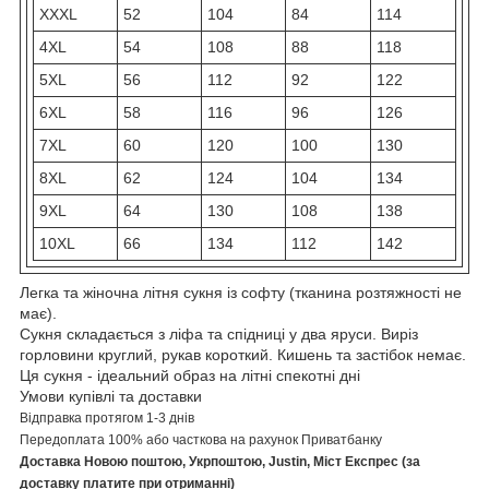
XXXL
52
104
84
114
4XL
54
108
88
118
5XL
56
112
92
122
6XL
58
116
96
126
7XL
60
120
100
130
8XL
62
124
104
134
9XL
64
130
108
138
10XL
66
134
112
142
Легка та жіночна літня сукня із софту (тканина розтяжності не
має).
Сукня складається з ліфа та спідниці у два яруси. Виріз
горловини круглий, рукав короткий. Кишень та застібок немає.
Ця сукня - ідеальний образ на літні спекотні дні
Умови купівлі та доставки
Відправка протягом 1-3 днів
Передоплата 100% або часткова на рахунок Приватбанку
Доставка Новою поштою, Укрпоштою, Justin, Міст Експрес (за
доставку платите при отриманні)