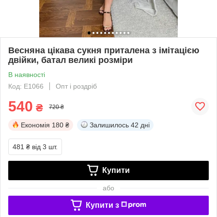
Весняна цікава сукня приталена з імітацією
двійки, батал великі розміри
В наявності
Код: Е1066
Опт і роздріб
540
₴
720 ₴
Економія
180 ₴
Залишилось
42 дні
481 ₴
від 3 шт.
Купити
або
Купити з