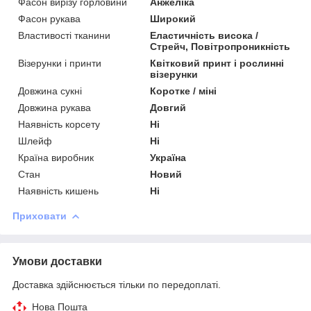
Фасон вирізу горловини
Анжеліка
Фасон рукава
Широкий
Властивості тканини
Еластичність висока /
Стрейч, Повітропроникність
Візерунки і принти
Квітковий принт і рослинні
візерунки
Довжина сукні
Коротке / міні
Довжина рукава
Довгий
Наявність корсету
Ні
Шлейф
Ні
Країна виробник
Україна
Стан
Новий
Наявність кишень
Ні
Приховати
Умови доставки
Доставка здійснюється тільки по передоплаті.
Нова Пошта