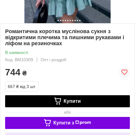
Романтична коротка муслінова сукня з
відкритими плечима та пишними рукавами і
ліфом на резиночках
В наявності
Код: ВМ10309
Опт і роздріб
744
₴
667 ₴
від 3 шт.
Купити
або
Купити з