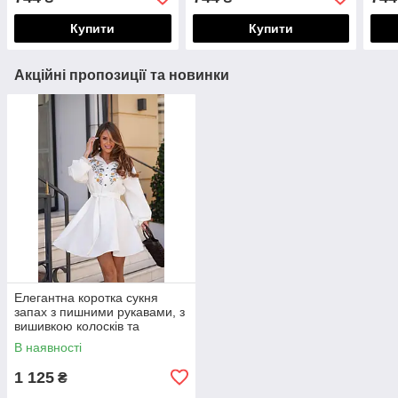
ліфом на резиночках
ліфом на резиночках
ліфо
Купити
Купити
Акційні пропозиції та новинки
Елегантна коротка сукня
запах з пишними рукавами, з
вишивкою колосків та
волошок
В наявності
1 125
₴