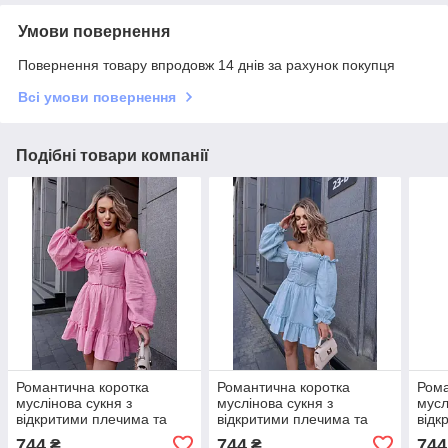
Умови повернення
Повернення товару впродовж 14 днів за рахунок покупця
Всі умови повернення
Подібні товари компанії
Романтична коротка
Романтична коротка
Рома
муслінова сукня з
муслінова сукня з
мусл
відкритими плечима та
відкритими плечима та
відк
пишними рукавами і
пишними рукавами і
пишн
744
744
744
₴
₴