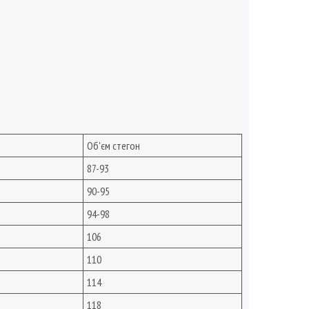
Об'єм стегон
87-93
90-95
94-98
106
110
114
118