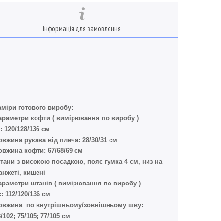
Інформація для замовлення
аміри готового виробу:
араметри кофти ( вимірювання по виробу )
г: 120/128/136 см
овжина рукава від плеча: 28/30/31 см
овжина кофти: 67/68/69 см
тани з високою посадкою, пояс гумка 4 см, низ на
анжеті, кишені
араметри штанів ( вимірювання по виробу )
с: 112/120/136 см
овжина по внутрішньому/зовнішньому шву:
3/102; 75/105; 77/105 см