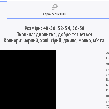
Характеристики
Розміри: 48-50, 52-54, 56-58
Тканина: двонитка, добре тягнеться
Кольори: чорний, хакі, сірий, джинс, мокко, мʼята
З
П
о
Д
Д
Ш
м
П
о
Д
7