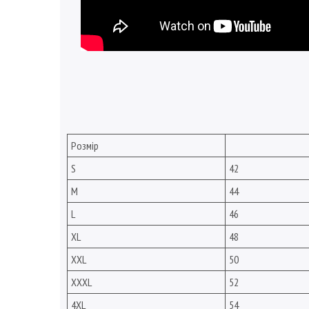
Розмір
S
42
M
44
L
46
XL
48
XXL
50
XXXL
52
4XL
54