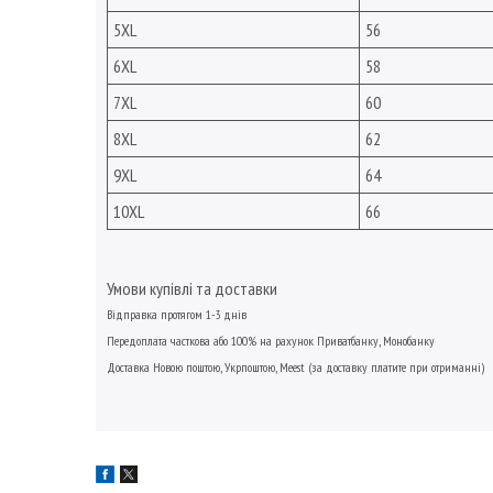
5XL
56
6XL
58
7XL
60
8XL
62
9XL
64
10XL
66
Умови купівлі та доставки
Відправка протягом 1-3 днів
Передоплата
часткова або
100% на рахунок Приватбанку, Монобанку
Доставка Новою поштою,
Укрпоштою,
Meest
(за доставку платите при отриманні)