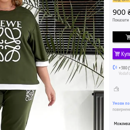
900 
Показати 
Куп
+380 (
Vodaf
поверненн