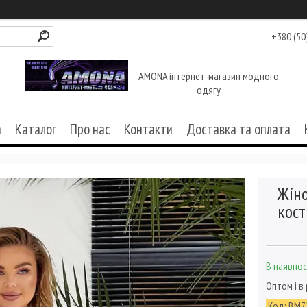
+380 (50
AMONA інтернет-магазин модного
одягу
а
Каталог
Про нас
Контакти
Доставка та оплата
Жіно
кост
В наявнос
Оптом і в
Код:
ВМ7