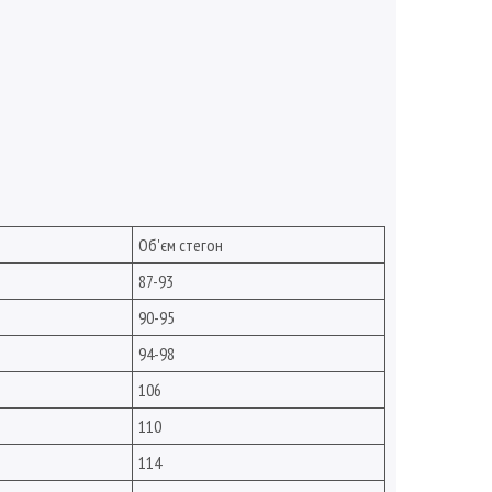
Об'єм стегон
87-93
90-95
94-98
106
110
114