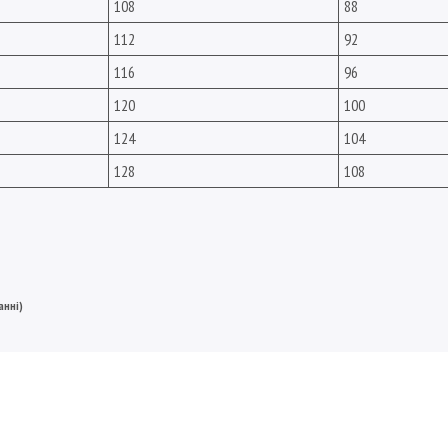
108
88
112
92
116
96
120
100
124
104
128
108
анні)