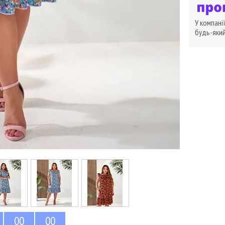
У компані
будь-який
0
0
0
0