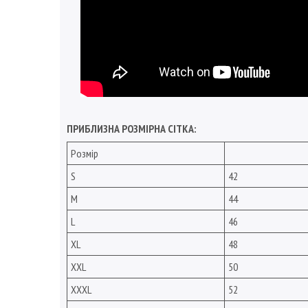
ПРИБЛИЗНА РОЗМІРНА СІТКА:
Розмір
S
42
M
44
L
46
XL
48
XXL
50
XXXL
52