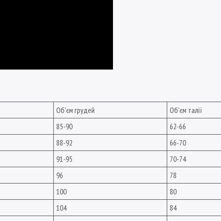
Об'єм грудей
Об'єм талії
85-90
62-66
88-92
66-70
91-95
70-74
96
78
100
80
104
84