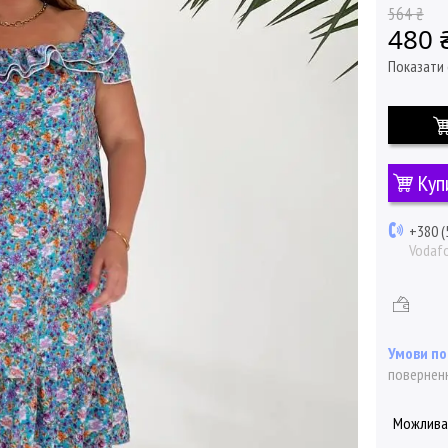
564 ₴
480 
Показати 
Куп
+380 (
Vodaf
поверненн