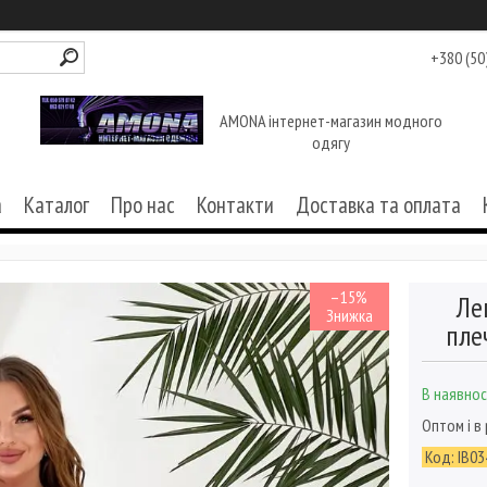
+380 (50
AMONA інтернет-магазин модного
одягу
а
Каталог
Про нас
Контакти
Доставка та оплата
–15%
Ле
пле
В наявнос
Оптом і в
Код:
ІВ03