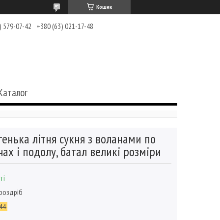
Кошик
) 579-07-42
+380 (63) 021-17-48
Каталог
генька літня сукня з воланами по
чах і подолу, батал великі розміри
ті
 роздріб
44