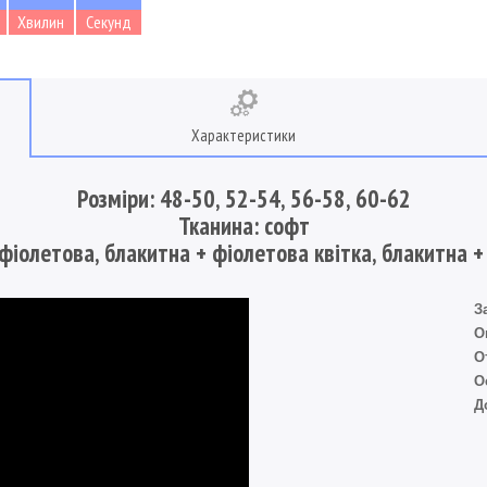
Хвилин
Секунд
Характеристики
Розміри: 48-50, 52-54, 56-58, 60-62
Тканина: софт
 фіолетова, блакитна + фіолетова квітка, блакитна +
З
О
О
О
Д