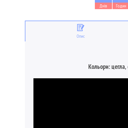
Днів
Годин
Опис
Кольори: цегла,