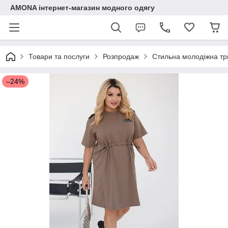
AMONA інтернет-магазин модного одягу
Товари та послуги
Розпродаж
Стильна молодіжна три
–24%