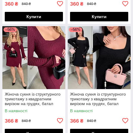
360
360
₴
₴
840 ₴
840 ₴
Купити
Купити
–56%
–56%
Жіноча сукня із структурного
Жіноча сукня із структурного
трикотажу з квадратним
трикотажу з квадратним
вирізом на грудях, батал
вирізом на грудях, батал
великі розміри
великі розміри
В наявності
В наявності
366
366
₴
₴
840 ₴
840 ₴