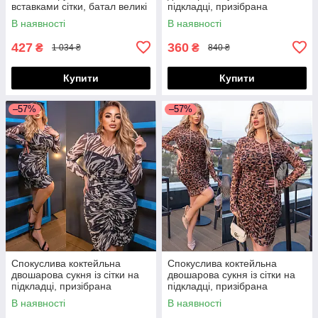
вставками сітки, батал великі
підкладці, призібрана
розміри
спереду, норма і батал великі
В наявності
В наявності
розміри
427
360
₴
₴
1 034 ₴
840 ₴
Купити
Купити
–57%
–57%
Спокуслива коктейльна
Спокуслива коктейльна
двошарова сукня із сітки на
двошарова сукня із сітки на
підкладці, призібрана
підкладці, призібрана
спереду, норма і батал великі
спереду, норма і батал великі
В наявності
В наявності
розміри
розміри