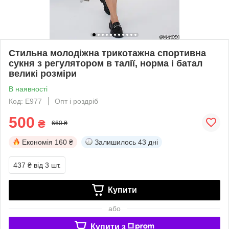
Стильна молодіжна трикотажна спортивна
сукня з регулятором в талії, норма і батал
великі розміри
В наявності
Код: Е977
Опт і роздріб
500
₴
660 ₴
Економія
160 ₴
Залишилось
43 дні
437 ₴
від 3 шт.
Купити
або
Купити з