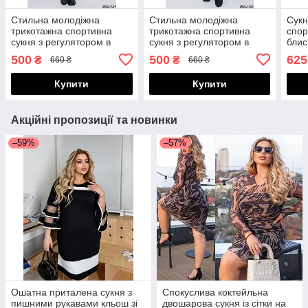
Стильна молодіжна
Стильна молодіжна
Сукн
трикотажна спортивна
трикотажна спортивна
спор
сукня з регулятором в
сукня з регулятором в
блис
талії, норма і батал великі
талії, норма і батал великі
з ки
500
500
625
₴
₴
660 ₴
660 ₴
розміри
розміри
бата
Купити
Купити
Акційні пропозиції та новинки
–59%
–57%
Ошатна приталена сукня з
Спокуслива коктейльна
пишними рукавами кльош зі
двошарова сукня із сітки на