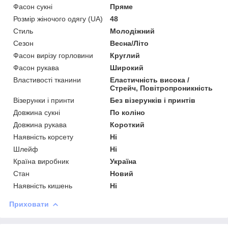
Фасон сукні
Пряме
Розмір жіночого одягу (UA)
48
Стиль
Молодіжний
Сезон
Весна/Літо
Фасон вирізу горловини
Круглий
Фасон рукава
Широкий
Властивості тканини
Еластичність висока /
Стрейч, Повітропроникність
Візерунки і принти
Без візерунків і принтів
Довжина сукні
По коліно
Довжина рукава
Короткий
Наявність корсету
Ні
Шлейф
Ні
Країна виробник
Україна
Стан
Новий
Наявність кишень
Ні
Приховати