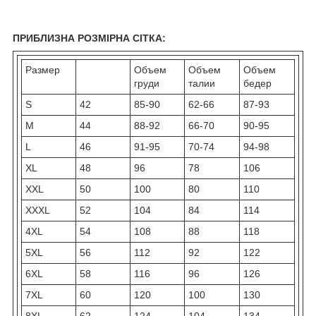
ПРИБЛИЗНА РОЗМІРНА СІТКА:
Размер
Объем
Объем
Объем
груди
талии
бедер
S
42
85-90
62-66
87-93
M
44
88-92
66-70
90-95
L
46
91-95
70-74
94-98
XL
48
96
78
106
XXL
50
100
80
110
XXXL
52
104
84
114
4XL
54
108
88
118
5XL
56
112
92
122
6XL
58
116
96
126
7XL
60
120
100
130