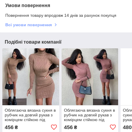
Умови повернення
Повернення товару впродовж 14 днів за рахунок покупця
Всі умови повернення
Подібні товари компанії
Облягаюча вязана сукня в
Облягаюча вязана сукня в
Обля
рубчик на довгий рукав з
рубчик на довгий рукав з
сукн
комірцем стійкою під
комірцем стійкою під
рука
горло
горло
456
456
480
₴
₴