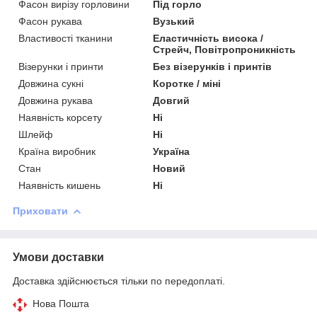
Фасон вирізу горловини
Під горло
Фасон рукава
Вузький
Властивості тканини
Еластичність висока /
Стрейч, Повітропроникність
Візерунки і принти
Без візерунків і принтів
Довжина сукні
Коротке / міні
Довжина рукава
Довгий
Наявність корсету
Ні
Шлейф
Ні
Країна виробник
Україна
Стан
Новий
Наявність кишень
Ні
Приховати
Умови доставки
Доставка здійснюється тільки по передоплаті.
Нова Пошта