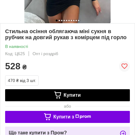
Стильна осіння облягаюча міні сукня в
рубчик на довгий рукав з комірцем під горло
В наявності
Код: Ц625
Опт і роздріб
528
₴
470 ₴
від 3 шт.
Купити
або
Купити з
Що таке купити з Пром?