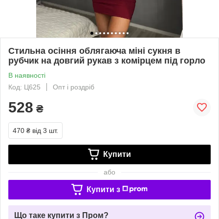
Стильна осіння облягаюча міні сукня в
рубчик на довгий рукав з комірцем під горло
В наявності
Код: Ц625
Опт і роздріб
528
₴
470 ₴
від 3 шт.
Купити
або
Купити з
Що таке купити з Пром?