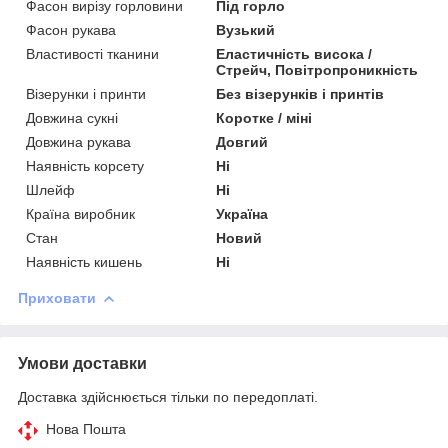
Фасон вирізу горловини
Під горло
Фасон рукава
Вузький
Властивості тканини
Еластичність висока /
Стрейч, Повітропроникність
Візерунки і принти
Без візерунків і принтів
Довжина сукні
Коротке / міні
Довжина рукава
Довгий
Наявність корсету
Ні
Шлейф
Ні
Країна виробник
Україна
Стан
Новий
Наявність кишень
Ні
Приховати
Умови доставки
Доставка здійснюється тільки по передоплаті.
Нова Пошта