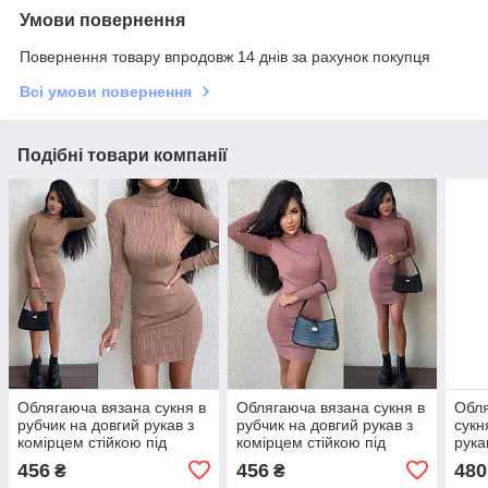
Умови повернення
Повернення товару впродовж 14 днів за рахунок покупця
Всі умови повернення
Подібні товари компанії
Облягаюча вязана сукня в
Облягаюча вязана сукня в
Обля
рубчик на довгий рукав з
рубчик на довгий рукав з
сукн
комірцем стійкою під
комірцем стійкою під
рука
горло
горло
456
456
480
₴
₴