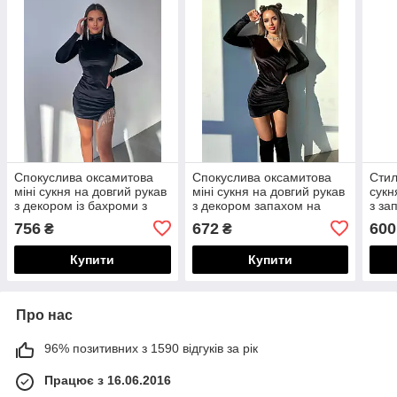
Спокуслива оксамитова
Спокуслива оксамитова
Стил
міні сукня на довгий рукав
міні сукня на довгий рукав
сукн
з декором із бахроми з
з декором запахом на
з за
камінням збоку по подолу
грудях та по низу
подо
756
672
600
₴
₴
Купити
Купити
Про нас
96% позитивних з 1590 відгуків за рік
Працює з 16.06.2016