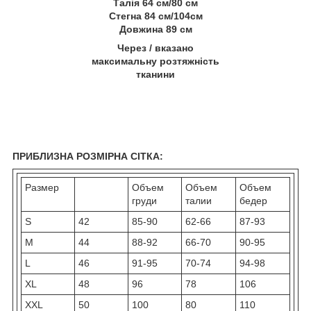
Талія 64 см/80 см
Стегна 84 см/104см
Довжина 89 см
Через / вказано
максимальну розтяжність
тканини
ПРИБЛИЗНА РОЗМІРНА СІТКА:
Размер
Объем
Объем
Объем
груди
талии
бедер
S
42
85-90
62-66
87-93
M
44
88-92
66-70
90-95
L
46
91-95
70-74
94-98
XL
48
96
78
106
XXL
50
100
80
110