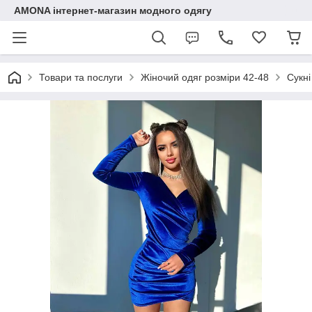
AMONA інтернет-магазин модного одягу
Товари та послуги
Жіночий одяг розміри 42-48
Сукні