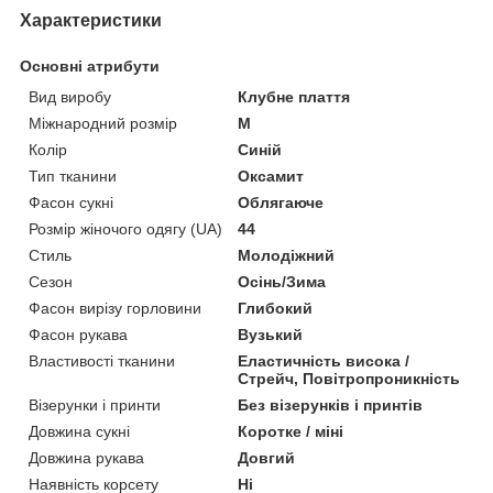
Характеристики
Основні атрибути
Вид виробу
Клубне плаття
Міжнародний розмір
M
Колір
Синій
Тип тканини
Оксамит
Фасон сукні
Облягаюче
Розмір жіночого одягу (UA)
44
Стиль
Молодіжний
Сезон
Осінь/Зима
Фасон вирізу горловини
Глибокий
Фасон рукава
Вузький
Властивості тканини
Еластичність висока /
Стрейч, Повітропроникність
Візерунки і принти
Без візерунків і принтів
Довжина сукні
Коротке / міні
Довжина рукава
Довгий
Наявність корсету
Ні