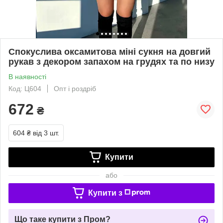
Спокуслива оксамитова міні сукня на довгий
рукав з декором запахом на грудях та по низу
В наявності
Код: Ц604
Опт і роздріб
672
₴
604 ₴
від 3 шт.
Купити
або
Купити з
Що таке купити з Пром?