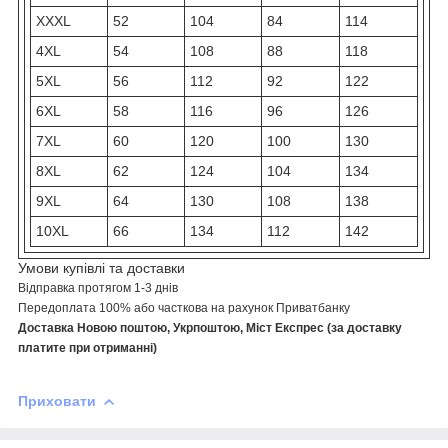
XXXL
52
104
84
114
4XL
54
108
88
118
5XL
56
112
92
122
6XL
58
116
96
126
7XL
60
120
100
130
8XL
62
124
104
134
9XL
64
130
108
138
10XL
66
134
112
142
Умови купівлі та доставки
Відправка протягом 1-3 днів
Передоплата 100% або часткова на рахунок Приватбанку
Доставка Новою поштою, Укрпоштою, Міст Експрес (за доставку
платите при отриманні)
Приховати