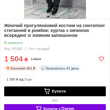
Жіночий прогулянковий костюм на синтепоні
стеганний в ромбик: куртка з овчиною
всередині зі знімним капюшоном
В наявності
Код: Ф1082
Опт і роздріб
1 504
₴
1 965 ₴
Економія
461 ₴
Залишилось
41 день
1 380 ₴
від 3 шт.
Купити
або
Купити з