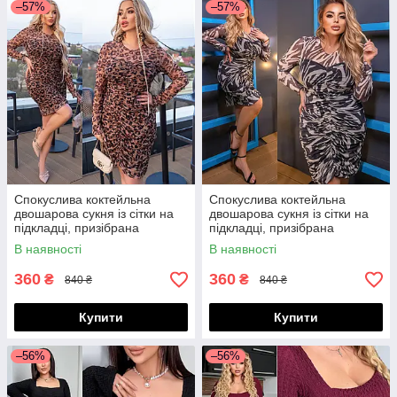
–57%
–57%
Спокуслива коктейльна
Спокуслива коктейльна
двошарова сукня із сітки на
двошарова сукня із сітки на
підкладці, призібрана
підкладці, призібрана
спереду, норма і батал великі
спереду, норма і батал великі
В наявності
В наявності
розміри
розміри
360
360
₴
₴
840 ₴
840 ₴
Купити
Купити
–56%
–56%