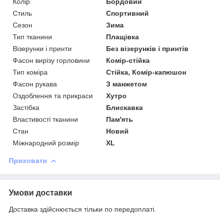
Колір
Бордовий
Стиль
Спортивний
Сезон
Зима
Тип тканини
Плащівка
Візерунки і принти
Без візерунків і принтів
Фасон вирізу горловини
Комір-стійка
Тип коміра
Стійка, Комір-капюшон
Фасон рукава
З манжетом
Оздоблення та прикраси
Хутро
Застібка
Блискавка
Властивості тканини
Пам'ять
Стан
Новий
Міжнародний розмір
XL
Приховати
Умови доставки
Доставка здійснюється тільки по передоплаті.