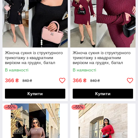
Жіноча сукня із структурного
Жіноча сукня із структурного
трикотажу з квадратним
трикотажу з квадратним
вирізом на грудях, батал
вирізом на грудях, батал
великі розміри
великі розміри
В наявності
В наявності
366
366
₴
₴
840 ₴
840 ₴
Купити
Купити
–55%
–55%