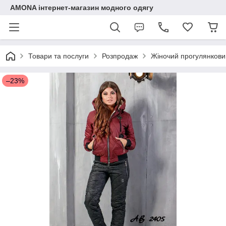
AMONA інтернет-магазин модного одягу
Товари та послуги
Розпродаж
Жіночий прогулянковий
–23%