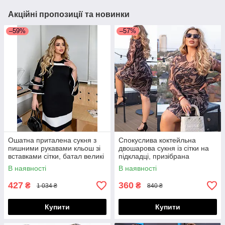
Акційні пропозиції та новинки
–59%
–57%
Ошатна приталена сукня з
Спокуслива коктейльна
пишними рукавами кльош зі
двошарова сукня із сітки на
вставками сітки, батал великі
підкладці, призібрана
розміри
спереду, норма і батал великі
В наявності
В наявності
розміри
427
360
₴
₴
1 034 ₴
840 ₴
Купити
Купити