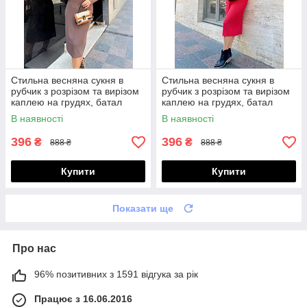
Стильна весняна сукня в
Стильна весняна сукня в
рубчик з розрізом та вирізом
рубчик з розрізом та вирізом
каплею на грудях, батал
каплею на грудях, батал
великі розміри
великі розміри
В наявності
В наявності
396
396
₴
₴
888 ₴
888 ₴
Купити
Купити
Показати ще
Про нас
96% позитивних з 1591 відгука за рік
Працює з 16.06.2016