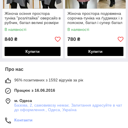
Жіноча осіння простора
Жіноча простора подовжена
туніка "розлітайка" оверсайз в
сорочка-туніка на ґудзиках і з
рубчик, батал великі розміри
пояском, батал і супер батал
великі розміри
В наявності
В наявності
840
780
₴
₴
Купити
Купити
Про нас
96% позитивних з 1592 відгуків за рік
Працює з 16.06.2016
м. Одеса
Базова, 2, самовивозу немає. Запитання адресуйте в чат
до оформлення., Одеса, Україна
Контакти