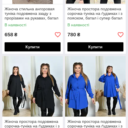
Жіноча стильна ангоровая
Жіноча простора подовжена
туніка подовжена ззаду з
сорочка-туніка на ґудзиках і з
прорізами на рукавах, батал
пояском, батал і супер батал
великі розміри
великі розміри
В наявності
В наявності
658
780
₴
₴
Купити
Купити
Жіноча простора подовжена
Жіноча простора подовжена
сорочка-туніка на ґудзиках і з
сорочка-туніка на ґудзиках і з