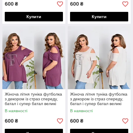
600
600
₴
₴
Купити
Купити
Жіноча літня туніка футболка
Жіноча літня туніка футболка
з декором із страз спереду,
з декором із страз спереду,
батал і супер батал великі
батал і супер батал великі
розміри
розміри
В наявності
В наявності
600
600
₴
₴