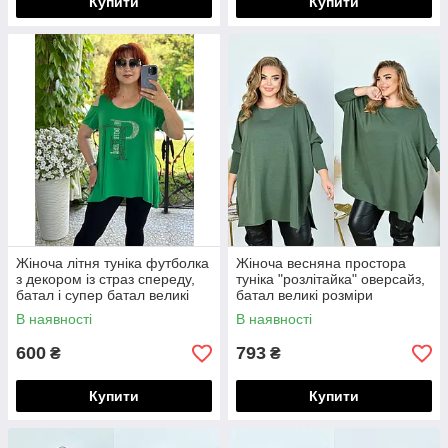
Купити
Купити
Жіноча літня туніка футболка
Жіноча весняна простора
з декором із страз спереду,
туніка "розлітайка" оверсайз,
батал і супер батал великі
батал великі розміри
розміри
В наявності
В наявності
600
793
₴
₴
Купити
Купити