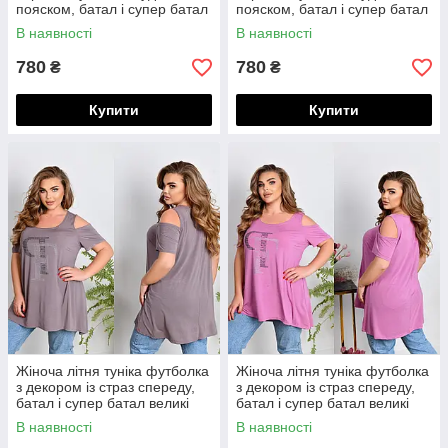
пояском, батал і супер батал
пояском, батал і супер батал
великі розміри
великі розміри
В наявності
В наявності
780
780
₴
₴
Купити
Купити
Жіноча літня туніка футболка
Жіноча літня туніка футболка
з декором із страз спереду,
з декором із страз спереду,
батал і супер батал великі
батал і супер батал великі
розміри
розміри
В наявності
В наявності